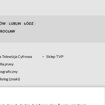
KÓW
/
LUBLIN
/
ŁÓDŹ
/
ROCŁAW
 Telewizja Cyfrowa
Sklep TVP
la prasy
tograficzny
sing (znaki)
klamy
Kontakt