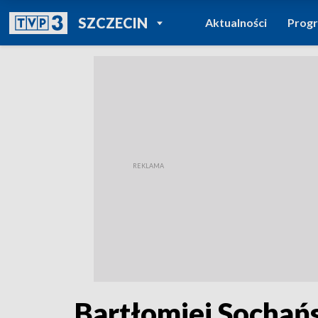
POWRÓT DO
SZCZECIN
Aktualności
Prog
TVP REGIONY
Bartłomiej Sochań