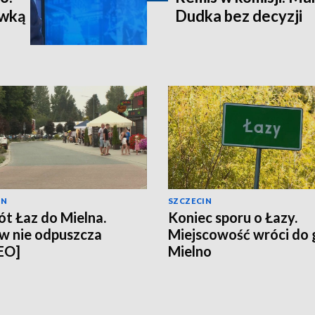
ewką
Dudka bez decyzji
IN
SZCZECIN
t Łaz do Mielna.
Koniec sporu o Łazy.
w nie odpuszcza
Miejscowość wróci do
EO]
Mielno