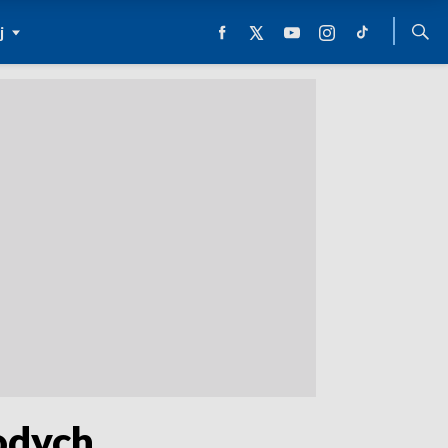
j
odych