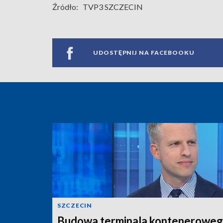
Źródło:
TVP3 SZCZECIN
UDOSTĘPNIJ NA FACEBOOKU
SZCZECIN
Budowa terminala konteneroweg