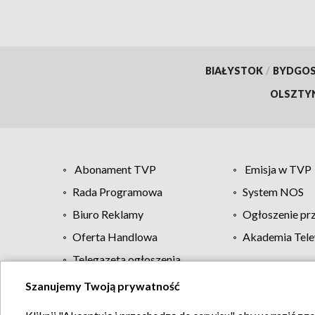
BIAŁYSTOK
/
BYDGO
OLSZTY
Abonament TVP
Emisja w TVP
Rada Programowa
System NOS
Biuro Reklamy
Ogłoszenie pr
Oferta Handlowa
Akademia Tele
Telegazeta ogłoszenia
Szanujemy Twoją prywatność
Regulamin TVP