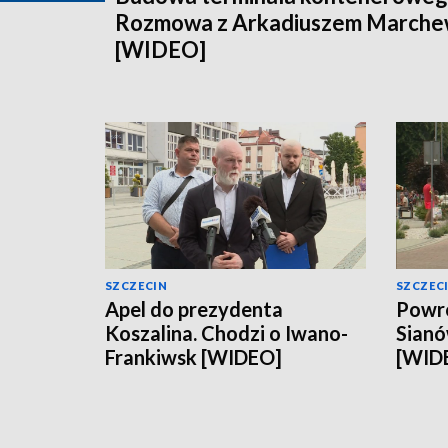
Rozmowa z Arkadiuszem March
[WIDEO]
SZCZECIN
SZCZEC
Apel do prezydenta
Powró
Koszalina. Chodzi o Iwano-
Sianó
Frankiwsk [WIDEO]
[WID