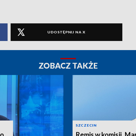
UDOSTĘPNIJ NA X
ZOBACZ TAKŻE
SZCZECIN
o.
Remis w komisji. M