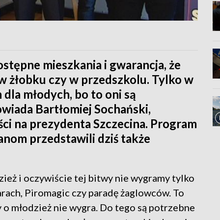
dostępne mieszkania i gwarancja, że
 w żłobku czy w przedszkolu. Tylko w
dla młodych, bo to oni są
owiada Bartłomiej Sochański,
ści na prezydenta Szczecina. Program
om przedstawili dziś także
ież i oczywiście tej bitwy nie wygramy tylko
arach, Piromagic czy paradę żaglowców. To
wy o młodzież nie wygra. Do tego są potrzebne