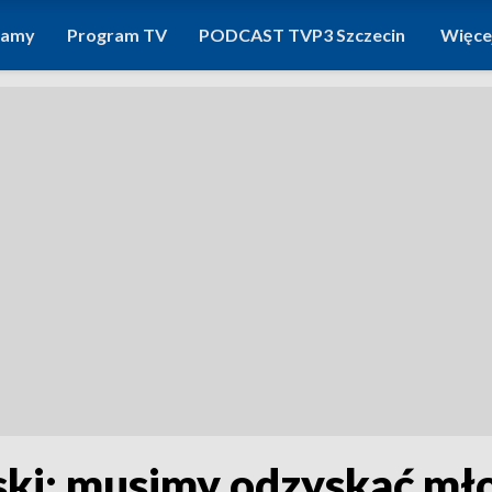
ramy
Program TV
PODCAST TVP3 Szczecin
Więce
ski: musimy odzyskać mł