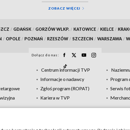
ZOBACZ WIĘCEJ
SZCZ
/
GDAŃSK
/
GORZÓW WLKP.
/
KATOWICE
/
KIELCE
/
KRA
N
/
OPOLE
/
POZNAŃ
/
RZESZÓW
/
SZCZECIN
/
WARSZAWA
/
W
Dołącz do nas:
Centrum informacji TVP
Naziemna
Informacje o nadawcy
Program d
zetargowe
Zgłoś program (ROPAT)
Serwis fo
wizyjna
Kariera w TVP
Merchandi
Polityka prywatności
Moje zgody
Pomoc
Biuro re