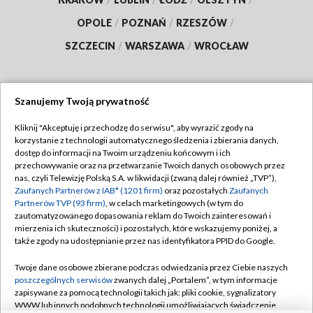
OPOLE
/
POZNAŃ
/
RZESZÓW
/
SZCZECIN
/
WARSZAWA
/
WROCŁAW
Szanujemy Twoją prywatność
Dołącz do nas:
Kliknij "Akceptuję i przechodzę do serwisu", aby wyrazić zgody na
korzystanie z technologii automatycznego śledzenia i zbierania danych,
TVP
dostęp do informacji na Twoim urządzeniu końcowym i ich
Abonament TVP
przechowywanie oraz na przetwarzanie Twoich danych osobowych przez
Regulamin TVP
nas, czyli Telewizję Polską S.A. w likwidacji (zwaną dalej również „TVP”),
Emisja w TVP
Polityka prywatności
Zaufanych Partnerów z IAB* (1201 firm)
oraz pozostałych
Zaufanych
Partnerów TVP (93 firm)
, w celach marketingowych (w tym do
Centrum informacji TVP
Moje zgody
zautomatyzowanego dopasowania reklam do Twoich zainteresowań i
mierzenia ich skuteczności) i pozostałych, które wskazujemy poniżej, a
Naziemna Telewizja Cyfrowa
Pomoc
także zgody na udostępnianie przez nas identyfikatora PPID do Google.
Sklep TVP
Biuro reklamy
Twoje dane osobowe zbierane podczas odwiedzania przez Ciebie naszych
Rada Programowa
Kontakt
poszczególnych serwisów
zwanych dalej „Portalem”, w tym informacje
zapisywane za pomocą technologii takich jak: pliki cookie, sygnalizatory
System NOS
WWW lub innych podobnych technologii umożliwiających świadczenie