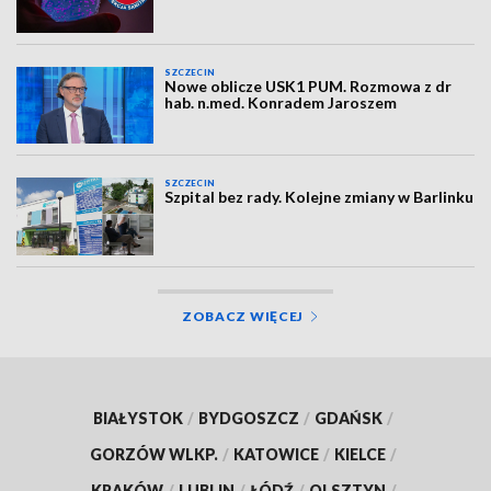
SZCZECIN
Nowe oblicze USK1 PUM. Rozmowa z dr
hab. n.med. Konradem Jaroszem
SZCZECIN
Szpital bez rady. Kolejne zmiany w Barlinku
ZOBACZ WIĘCEJ
BIAŁYSTOK
/
BYDGOSZCZ
/
GDAŃSK
/
GORZÓW WLKP.
/
KATOWICE
/
KIELCE
/
KRAKÓW
/
LUBLIN
/
ŁÓDŹ
/
OLSZTYN
/