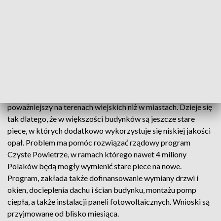
Kowalczyk.
Uczestnicy konferencji dyskutować będą między innymi o
kierunkach rozwoju polityki energetycznej na obszarach
wiejskich w Unii Europejskiej i Polsce w kontekście poprawy
jakości powietrza, a także o wykorzystaniu innowacyjnych
rozwiązań w walce ze smogiem. Według danych
przedstawionych podczas konferencji okazuje się, że
problem smogu w niektórych przypadkach jest o wiele
poważniejszy na terenach wiejskich niż w miastach. Dzieje się
tak dlatego, że w większości budynków są jeszcze stare
piece, w których dodatkowo wykorzystuje się niskiej jakości
opał. Problem ma pomóc rozwiązać rządowy program
Czyste Powietrze, w ramach którego nawet 4 miliony
Polaków będą mogły wymienić stare piece na nowe.
Program, zakłada także dofinansowanie wymiany drzwi i
okien, docieplenia dachu i ścian budynku, montażu pomp
ciepła, a także instalacji paneli fotowoltaicznych. Wnioski są
przyjmowane od blisko miesiąca.