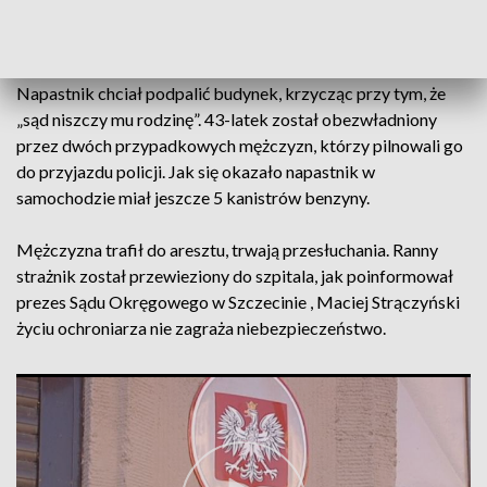
Szczecinie wtargnął 43-letni mężczyzna z siekierą i młotkiem
ciesielskim w ręku. Mężczyzna ranił strażnika w bark, po
czym wybiegł i wniósł do budynku dwa kanistry z benzyną.
Napastnik chciał podpalić budynek, krzycząc przy tym, że
„sąd niszczy mu rodzinę”. 43-latek został obezwładniony
przez dwóch przypadkowych mężczyzn, którzy pilnowali go
do przyjazdu policji. Jak się okazało napastnik w
samochodzie miał jeszcze 5 kanistrów benzyny.
Mężczyzna trafił do aresztu, trwają przesłuchania. Ranny
strażnik został przewieziony do szpitala, jak poinformował
prezes Sądu Okręgowego w Szczecinie , Maciej Strączyński
życiu ochroniarza nie zagraża niebezpieczeństwo.