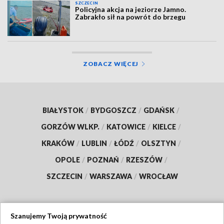
SZCZECIN
Policyjna akcja na jeziorze Jamno.
Zabrakło sił na powrót do brzegu
ZOBACZ WIĘCEJ
BIAŁYSTOK
/
BYDGOSZCZ
/
GDAŃSK
/
GORZÓW WLKP.
/
KATOWICE
/
KIELCE
/
KRAKÓW
/
LUBLIN
/
ŁÓDŹ
/
OLSZTYN
/
OPOLE
/
POZNAŃ
/
RZESZÓW
/
SZCZECIN
/
WARSZAWA
/
WROCŁAW
Szanujemy Twoją prywatność
Dołącz do nas: