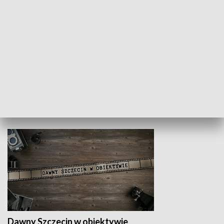
Z indeksem w ręku
Droga po suk
HISTORIA
Dawny Szczecin w obiektywie