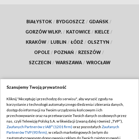
BIAŁYSTOK
/
BYDGOSZCZ
/
GDAŃSK
/
GORZÓW WLKP.
/
KATOWICE
/
KIELCE
/
KRAKÓW
/
LUBLIN
/
ŁÓDŹ
/
OLSZTYN
/
OPOLE
/
POZNAŃ
/
RZESZÓW
/
SZCZECIN
/
WARSZAWA
/
WROCŁAW
Szanujemy Twoją prywatność
Dołącz do nas:
Kliknij "Akceptuję i przechodzę do serwisu", aby wyrazić zgody na
korzystanie z technologii automatycznego śledzenia i zbierania danych,
TVP
dostęp do informacji na Twoim urządzeniu końcowym i ich
Abonament TVP
przechowywanie oraz na przetwarzanie Twoich danych osobowych przez
Regulamin TVP
nas, czyli Telewizję Polską S.A. w likwidacji (zwaną dalej również „TVP”),
Emisja w TVP
Polityka prywatności
Zaufanych Partnerów z IAB* (1201 firm)
oraz pozostałych
Zaufanych
Partnerów TVP (93 firm)
, w celach marketingowych (w tym do
Centrum informacji TVP
Moje zgody
zautomatyzowanego dopasowania reklam do Twoich zainteresowań i