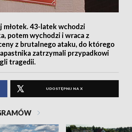
ej młotek. 43-latek wchodzi
ka, potem wychodzi i wraca z
sceny z brutalnego ataku, do którego
Napastnika zatrzymali przypadkowi
i tragedii.
UDOSTĘPNIJ NA X
OGRAMÓW