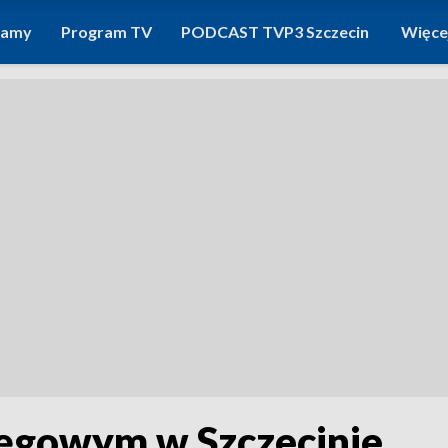
ramy
Program TV
PODCAST TVP3 Szczecin
Więce
ęgowym w Szczecinie