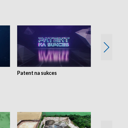
Patent na sukces
Rolnictwo w 