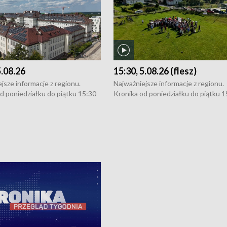
5.08.26
15:30, 5.08.26 (flesz)
jsze informacje z regionu.
Najważniejsze informacje z regionu.
d poniedziałku do piątku 15:30
Kronika od poniedziałku do piątku 1
16:30 (+ rozmowa), 18:30, 21:30.
(flesz), 16:30 (+ rozmowa), 18:30, 21
y i święta 15:30 i 16:30
W weekendy i święta 15:30 i 16:30
8:30 i 21:30. Dziennikarze czekają
(flesz), 18:30 i 21:30. Dziennikarze c
a zgłoszenia: Szczecin - tel. 91-
na Państwa zgłoszenia: Szczecin - te
0, Koszalin - tel. 94-34-50-054,
4 8-10-400, Koszalin - tel. 94-34-50
ronika@tvp.pl.
e-mail: kronika@tvp.pl.