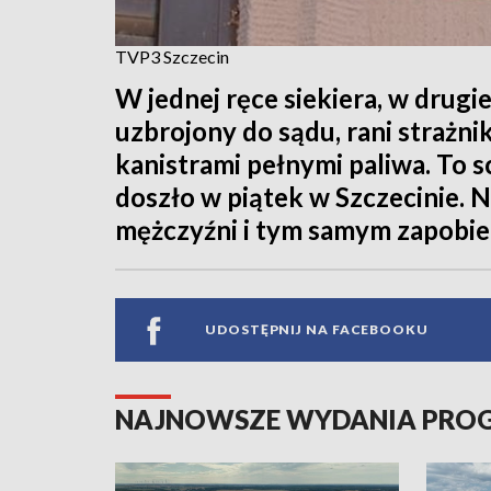
TVP3 Szczecin
W jednej ręce siekiera, w drugi
uzbrojony do sądu, rani strażni
kanistrami pełnymi paliwa. To 
doszło w piątek w Szczecinie. 
mężczyźni i tym samym zapobiegl
UDOSTĘPNIJ NA FACEBOOKU
NAJNOWSZE WYDANIA PR