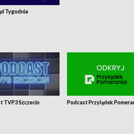
ąd Tygodnia
t TVP3 Szczecin
Podcast Przylądek Pomera