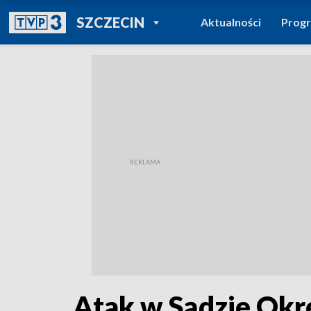
POWRÓT DO
SZCZECIN
Aktualności
Prog
TVP REGIONY
Atak w Sądzie Okr