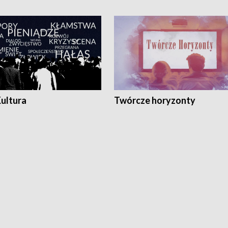
Kultura
Twórcze horyzonty