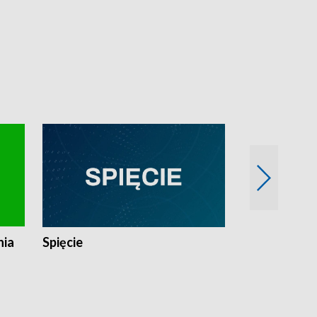
nia
Spięcie
Niedziałkow