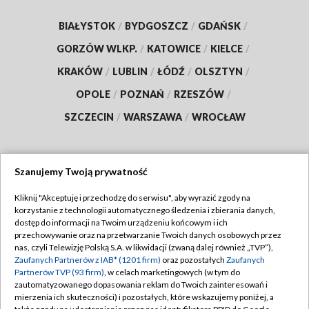
BIAŁYSTOK
/
BYDGOSZCZ
/
GDAŃSK
/
GORZÓW WLKP.
/
KATOWICE
/
KIELCE
/
KRAKÓW
/
LUBLIN
/
ŁÓDŹ
/
OLSZTYN
/
OPOLE
/
POZNAŃ
/
RZESZÓW
/
SZCZECIN
/
WARSZAWA
/
WROCŁAW
Szanujemy Twoją prywatność
Dołącz do nas:
Kliknij "Akceptuję i przechodzę do serwisu", aby wyrazić zgody na
korzystanie z technologii automatycznego śledzenia i zbierania danych,
TVP
dostęp do informacji na Twoim urządzeniu końcowym i ich
Abonament TVP
przechowywanie oraz na przetwarzanie Twoich danych osobowych przez
Regulamin TVP
nas, czyli Telewizję Polską S.A. w likwidacji (zwaną dalej również „TVP”),
Emisja w TVP
Polityka prywatności
Zaufanych Partnerów z IAB* (1201 firm)
oraz pozostałych
Zaufanych
Partnerów TVP (93 firm)
, w celach marketingowych (w tym do
Centrum informacji TVP
Moje zgody
zautomatyzowanego dopasowania reklam do Twoich zainteresowań i
mierzenia ich skuteczności) i pozostałych, które wskazujemy poniżej, a
Naziemna Telewizja Cyfrowa
Pomoc