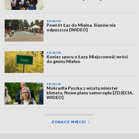
SZCZECIN
Powrót Łaz do Mielna. Sianów nie
odpuszcza [WIDEO]
SZCZECIN
Koniec sporu o Łazy. Miejscowość wróci
do gminy Mielno
SZCZECIN
Mokradła Pyszka z wizytą minister
klimatu. Nowe plany samorządu [ZDJĘCIA,
WIDEO]
ZOBACZ WIĘCEJ