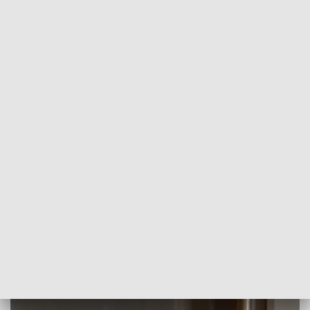
POWRÓT DO
SZCZECIN
TVP REGIONY
Rozmowa z Samuelem Pereirą, szefem
portalu TVP.INFO, którego dziennikarze
wraz z TVP3 Szczecin dotarli do taśm
2018-10-12
kb