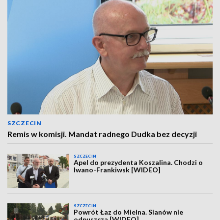
SZCZECIN
Remis w komisji. Mandat radnego Dudka bez decyzji
SZCZECIN
Apel do prezydenta Koszalina. Chodzi o
Iwano-Frankiwsk [WIDEO]
SZCZECIN
Powrót Łaz do Mielna. Sianów nie
odpuszcza [WIDEO]