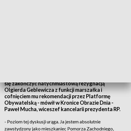
Paweł Mucha: Poziom tej dyskusji urąga. Ja jestem absolutnie zawstydzony
- Mamy do czynienia z taką sytuacją, która powinna
się zakończyć natychmiastową rezygnacją
Olgierda Geblewicza z funkcji marszałka i
cofnięciem mu rekomendacji przez Platformę
Obywatelską - mówił w Kronice Obrazie Dnia -
Paweł Mucha, wiceszef kancelarii prezydenta RP.
- Poziom tej dyskusji urąga. Ja jestem absolutnie
zawstydzony jako mieszkaniec Pomorza Zachodniego,