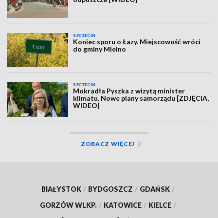
SZCZECIN
Koniec sporu o Łazy. Miejscowość wróci
do gminy Mielno
SZCZECIN
Mokradła Pyszka z wizytą minister
klimatu. Nowe plany samorządu [ZDJĘCIA,
WIDEO]
ZOBACZ WIĘCEJ
BIAŁYSTOK
/
BYDGOSZCZ
/
GDAŃSK
/
GORZÓW WLKP.
/
KATOWICE
/
KIELCE
/