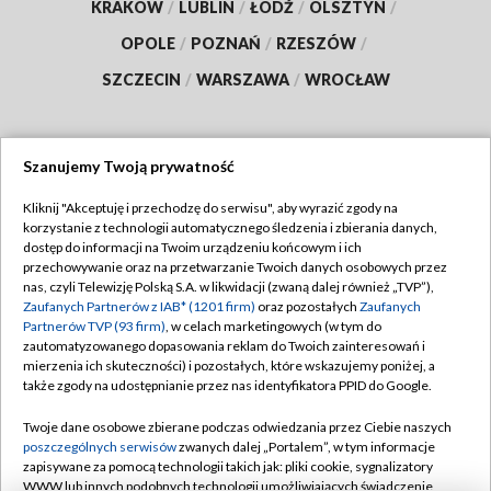
KRAKÓW
/
LUBLIN
/
ŁÓDŹ
/
OLSZTYN
/
OPOLE
/
POZNAŃ
/
RZESZÓW
/
SZCZECIN
/
WARSZAWA
/
WROCŁAW
Szanujemy Twoją prywatność
Dołącz do nas:
Kliknij "Akceptuję i przechodzę do serwisu", aby wyrazić zgody na
korzystanie z technologii automatycznego śledzenia i zbierania danych,
TVP
dostęp do informacji na Twoim urządzeniu końcowym i ich
Abonament TVP
przechowywanie oraz na przetwarzanie Twoich danych osobowych przez
Regulamin TVP
nas, czyli Telewizję Polską S.A. w likwidacji (zwaną dalej również „TVP”),
Emisja w TVP
Polityka prywatności
Zaufanych Partnerów z IAB* (1201 firm)
oraz pozostałych
Zaufanych
Partnerów TVP (93 firm)
, w celach marketingowych (w tym do
Centrum informacji TVP
Moje zgody
zautomatyzowanego dopasowania reklam do Twoich zainteresowań i
mierzenia ich skuteczności) i pozostałych, które wskazujemy poniżej, a
Naziemna Telewizja Cyfrowa
Pomoc
także zgody na udostępnianie przez nas identyfikatora PPID do Google.
Sklep TVP
Biuro reklamy
Twoje dane osobowe zbierane podczas odwiedzania przez Ciebie naszych
Rada Programowa
Kontakt
poszczególnych serwisów
zwanych dalej „Portalem”, w tym informacje
zapisywane za pomocą technologii takich jak: pliki cookie, sygnalizatory
System NOS
WWW lub innych podobnych technologii umożliwiających świadczenie