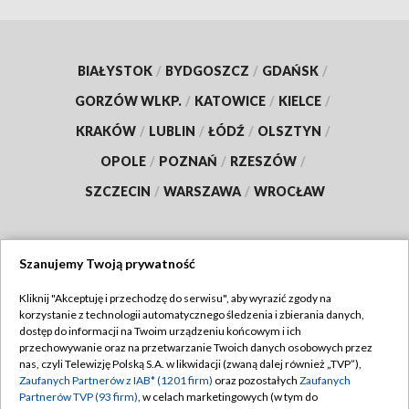
BIAŁYSTOK
/
BYDGOSZCZ
/
GDAŃSK
/
GORZÓW WLKP.
/
KATOWICE
/
KIELCE
/
KRAKÓW
/
LUBLIN
/
ŁÓDŹ
/
OLSZTYN
/
OPOLE
/
POZNAŃ
/
RZESZÓW
/
SZCZECIN
/
WARSZAWA
/
WROCŁAW
Szanujemy Twoją prywatność
Dołącz do nas:
Kliknij "Akceptuję i przechodzę do serwisu", aby wyrazić zgody na
korzystanie z technologii automatycznego śledzenia i zbierania danych,
TVP
dostęp do informacji na Twoim urządzeniu końcowym i ich
Abonament TVP
przechowywanie oraz na przetwarzanie Twoich danych osobowych przez
Regulamin TVP
nas, czyli Telewizję Polską S.A. w likwidacji (zwaną dalej również „TVP”),
Emisja w TVP
Polityka prywatności
Zaufanych Partnerów z IAB* (1201 firm)
oraz pozostałych
Zaufanych
Partnerów TVP (93 firm)
, w celach marketingowych (w tym do
Centrum informacji TVP