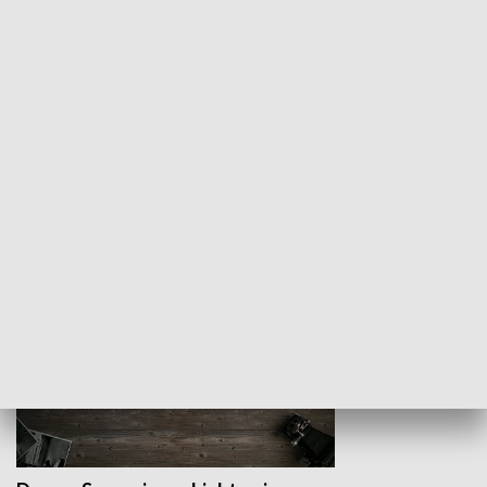
Z indeksem w ręku
Droga po suk
HISTORIA