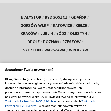
BIAŁYSTOK
/
BYDGOSZCZ
/
GDAŃSK
/
GORZÓW WLKP.
/
KATOWICE
/
KIELCE
/
KRAKÓW
/
LUBLIN
/
ŁÓDŹ
/
OLSZTYN
/
OPOLE
/
POZNAŃ
/
RZESZÓW
/
SZCZECIN
/
WARSZAWA
/
WROCŁAW
Szanujemy Twoją prywatność
Dołącz do nas:
Kliknij "Akceptuję i przechodzę do serwisu", aby wyrazić zgody na
korzystanie z technologii automatycznego śledzenia i zbierania danych,
TVP
dostęp do informacji na Twoim urządzeniu końcowym i ich
Abonament TVP
przechowywanie oraz na przetwarzanie Twoich danych osobowych przez
Regulamin TVP
nas, czyli Telewizję Polską S.A. w likwidacji (zwaną dalej również „TVP”),
Emisja w TVP
Polityka prywatności
Zaufanych Partnerów z IAB* (1201 firm)
oraz pozostałych
Zaufanych
Partnerów TVP (93 firm)
, w celach marketingowych (w tym do
Centrum informacji TVP
Moje zgody
zautomatyzowanego dopasowania reklam do Twoich zainteresowań i