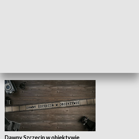
Z indeksem w ręku
Droga po suk
HISTORIA
Dawny Szczecin w obiektywie