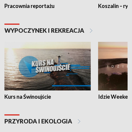
Pracownia reportażu
Koszalin – ryt
WYPOCZYNEK I REKREACJA
Kurs na Świnoujście
Idzie Weeken
PRZYRODA I EKOLOGIA