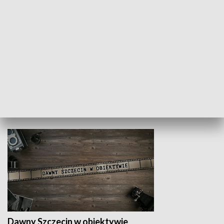
Z indeksem w ręku
Droga po suk
HISTORIA
Dawny Szczecin w obiektywie