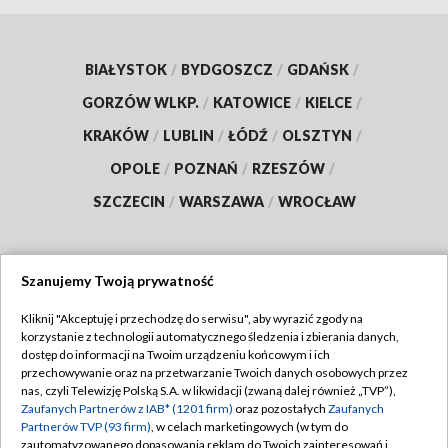
BIAŁYSTOK
/
BYDGOSZCZ
/
GDAŃSK
/
GORZÓW WLKP.
/
KATOWICE
/
KIELCE
/
KRAKÓW
/
LUBLIN
/
ŁÓDŹ
/
OLSZTYN
/
OPOLE
/
POZNAŃ
/
RZESZÓW
/
SZCZECIN
/
WARSZAWA
/
WROCŁAW
Szanujemy Twoją prywatność
Dołącz do nas:
Kliknij "Akceptuję i przechodzę do serwisu", aby wyrazić zgody na
korzystanie z technologii automatycznego śledzenia i zbierania danych,
TVP
dostęp do informacji na Twoim urządzeniu końcowym i ich
Abonament TVP
przechowywanie oraz na przetwarzanie Twoich danych osobowych przez
Regulamin TVP
nas, czyli Telewizję Polską S.A. w likwidacji (zwaną dalej również „TVP”),
Emisja w TVP
Polityka prywatności
Zaufanych Partnerów z IAB* (1201 firm)
oraz pozostałych
Zaufanych
Partnerów TVP (93 firm)
, w celach marketingowych (w tym do
Centrum informacji TVP
Moje zgody
zautomatyzowanego dopasowania reklam do Twoich zainteresowań i