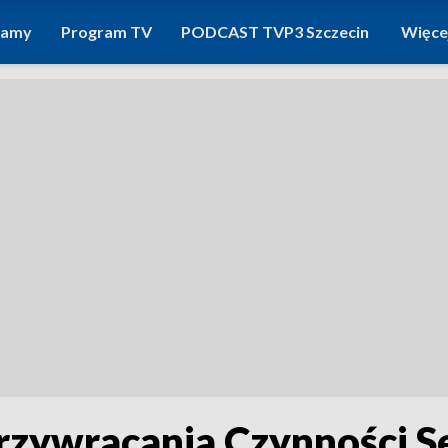
ramy
Program TV
PODCAST TVP3 Szczecin
Więce
rzywracania Czynności S