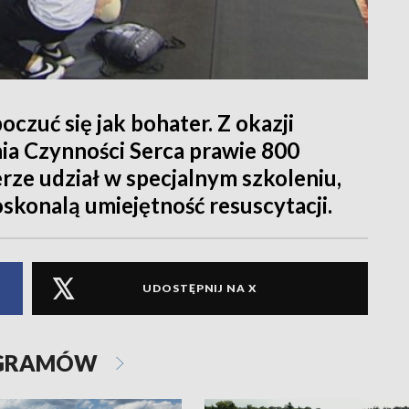
oczuć się jak bohater. Z okazji
ia Czynności Serca prawie 800
rze udział w specjalnym szkoleniu,
skonalą umiejętność resuscytacji.
UDOSTĘPNIJ NA X
OGRAMÓW