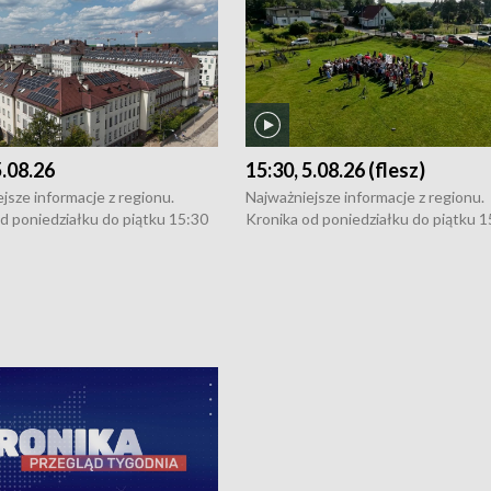
5.08.26
15:30, 5.08.26 (flesz)
jsze informacje z regionu.
Najważniejsze informacje z regionu.
d poniedziałku do piątku 15:30
Kronika od poniedziałku do piątku 1
16:30 (+ rozmowa), 18:30, 21:30.
(flesz), 16:30 (+ rozmowa), 18:30, 21
y i święta 15:30 i 16:30
W weekendy i święta 15:30 i 16:30
8:30 i 21:30. Dziennikarze czekają
(flesz), 18:30 i 21:30. Dziennikarze c
a zgłoszenia: Szczecin - tel. 91-
na Państwa zgłoszenia: Szczecin - te
0, Koszalin - tel. 94-34-50-054,
4 8-10-400, Koszalin - tel. 94-34-50
ronika@tvp.pl.
e-mail: kronika@tvp.pl.