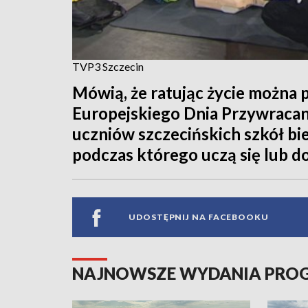
TVP3 Szczecin
Mówią, że ratując życie można p
Europejskiego Dnia Przywracan
uczniów szczecińskich szkół bie
podczas którego uczą się lub do
UDOSTĘPNIJ NA FACEBOOKU
NAJNOWSZE WYDANIA PR