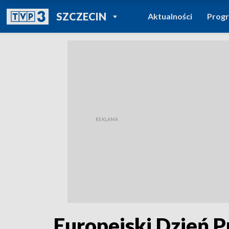
POWRÓT DO
SZCZECIN
Aktualności
Prog
TVP REGIONY
Europejski Dzień P