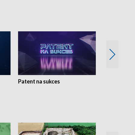
Patent na sukces
Rolnictwo w 