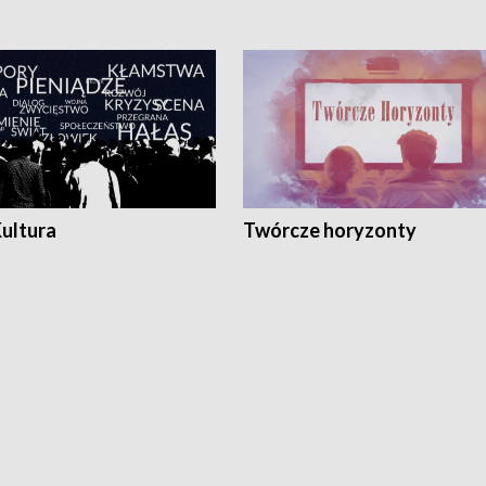
Kultura
Twórcze horyzonty