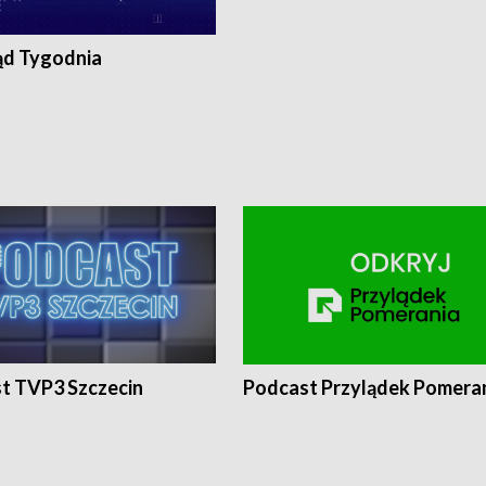
ąd Tygodnia
t TVP3 Szczecin
Podcast Przylądek Pomera