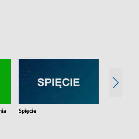
nia
Spięcie
Niedziałkow