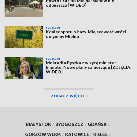
Powrót Łaz do Mielna. Sianów nie
odpuszcza [WIDEO]
SZCZECIN
Koniec sporu o Łazy. Miejscowość wróci
do gminy Mielno
SZCZECIN
Mokradła Pyszka z wizytą minister
klimatu. Nowe plany samorządu [ZDJĘCIA,
WIDEO]
ZOBACZ WIĘCEJ
BIAŁYSTOK
/
BYDGOSZCZ
/
GDAŃSK
/
GORZÓW WLKP.
/
KATOWICE
/
KIELCE
/