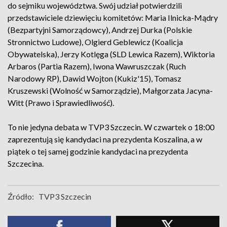
do sejmiku województwa. Swój udział potwierdzili
przedstawiciele dziewięciu komitetów: Maria Ilnicka-Mądry
(Bezpartyjni Samorządowcy), Andrzej Durka (Polskie
Stronnictwo Ludowe), Olgierd Geblewicz (Koalicja
Obywatelska), Jerzy Kotlęga (SLD Lewica Razem), Wiktoria
Arbaros (Partia Razem), Iwona Wawruszczak (Ruch
Narodowy RP), Dawid Wojton (Kukiz'15), Tomasz
Kruszewski (Wolność w Samorządzie), Małgorzata Jacyna-
Witt (Prawo i Sprawiedliwość).
To nie jedyna debata w TVP3 Szczecin. W czwartek o 18:00
zaprezentują się kandydaci na prezydenta Koszalina, a w
piątek o tej samej godzinie kandydaci na prezydenta
Szczecina.
Źródło:
TVP3 Szczecin