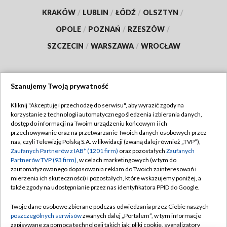
KRAKÓW
/
LUBLIN
/
ŁÓDŹ
/
OLSZTYN
/
OPOLE
/
POZNAŃ
/
RZESZÓW
/
SZCZECIN
/
WARSZAWA
/
WROCŁAW
Szanujemy Twoją prywatność
Dołącz do nas:
Kliknij "Akceptuję i przechodzę do serwisu", aby wyrazić zgody na
korzystanie z technologii automatycznego śledzenia i zbierania danych,
TVP
dostęp do informacji na Twoim urządzeniu końcowym i ich
Abonament TVP
przechowywanie oraz na przetwarzanie Twoich danych osobowych przez
Regulamin TVP
nas, czyli Telewizję Polską S.A. w likwidacji (zwaną dalej również „TVP”),
Emisja w TVP
Polityka prywatności
Zaufanych Partnerów z IAB* (1201 firm)
oraz pozostałych
Zaufanych
Partnerów TVP (93 firm)
, w celach marketingowych (w tym do
Centrum informacji TVP
Moje zgody
zautomatyzowanego dopasowania reklam do Twoich zainteresowań i
mierzenia ich skuteczności) i pozostałych, które wskazujemy poniżej, a
Naziemna Telewizja Cyfrowa
Pomoc
także zgody na udostępnianie przez nas identyfikatora PPID do Google.
Sklep TVP
Biuro reklamy
Twoje dane osobowe zbierane podczas odwiedzania przez Ciebie naszych
Rada Programowa
Kontakt
poszczególnych serwisów
zwanych dalej „Portalem”, w tym informacje
zapisywane za pomocą technologii takich jak: pliki cookie, sygnalizatory