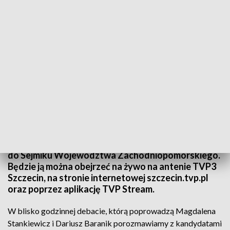
TVP3 Szczecin
W środę, 17 października o 18:00 w siedzibie
Telewizji Szczecin odbędzie się debata kandydatów
do Sejmiku Województwa Zachodniopomorskiego.
Będzie ją można obejrzeć na żywo na antenie TVP3
Szczecin, na stronie internetowej szczecin.tvp.pl
oraz poprzez aplikację TVP Stream.
W blisko godzinnej debacie, którą poprowadzą Magdalena
Stankiewicz i Dariusz Baranik porozmawiamy z kandydatami