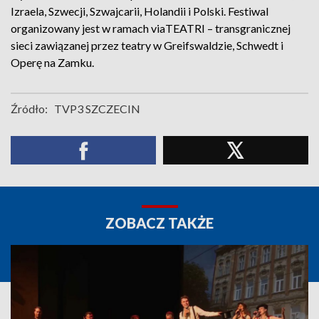
Izraela, Szwecji, Szwajcarii, Holandii i Polski. Festiwal
organizowany jest w ramach viaTEATRI – transgranicznej
sieci zawiązanej przez teatry w Greifswaldzie, Schwedt i
Operę na Zamku.
Źródło:
TVP3 SZCZECIN
ZOBACZ TAKŻE