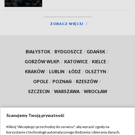
ZOBACZ WIĘCEJ
BIAŁYSTOK
/
BYDGOSZCZ
/
GDAŃSK
/
GORZÓW WLKP.
/
KATOWICE
/
KIELCE
/
KRAKÓW
/
LUBLIN
/
ŁÓDŹ
/
OLSZTYN
/
OPOLE
/
POZNAŃ
/
RZESZÓW
/
SZCZECIN
/
WARSZAWA
/
WROCŁAW
Szanujemy Twoją prywatność
Dołącz do nas:
Kliknij "Akceptuję i przechodzę do serwisu", aby wyrazić zgody na
korzystanie z technologii automatycznego śledzenia i zbierania danych,
TVP