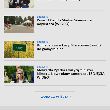
SZCZECIN
Powrót Łaz do Mielna. Sianów nie
odpuszcza [WIDEO]
SZCZECIN
Koniec sporu o Łazy. Miejscowość wróci
do gminy Mielno
SZCZECIN
Mokradła Pyszka z wizytą minister
klimatu. Nowe plany samorządu [ZDJĘCIA,
WIDEO]
ZOBACZ WIĘCEJ