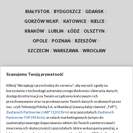
BIAŁYSTOK
/
BYDGOSZCZ
/
GDAŃSK
/
GORZÓW WLKP.
/
KATOWICE
/
KIELCE
/
KRAKÓW
/
LUBLIN
/
ŁÓDŹ
/
OLSZTYN
/
OPOLE
/
POZNAŃ
/
RZESZÓW
/
SZCZECIN
/
WARSZAWA
/
WROCŁAW
Szanujemy Twoją prywatność
Dołącz do nas:
Kliknij "Akceptuję i przechodzę do serwisu", aby wyrazić zgody na
korzystanie z technologii automatycznego śledzenia i zbierania danych,
TVP
dostęp do informacji na Twoim urządzeniu końcowym i ich
Abonament TVP
przechowywanie oraz na przetwarzanie Twoich danych osobowych przez
Regulamin TVP
nas, czyli Telewizję Polską S.A. w likwidacji (zwaną dalej również „TVP”),
Emisja w TVP
Polityka prywatności
Zaufanych Partnerów z IAB* (1201 firm)
oraz pozostałych
Zaufanych
Partnerów TVP (93 firm)
, w celach marketingowych (w tym do
Centrum informacji TVP
Moje zgody
zautomatyzowanego dopasowania reklam do Twoich zainteresowań i
mierzenia ich skuteczności) i pozostałych, które wskazujemy poniżej, a
Naziemna Telewizja Cyfrowa
Pomoc