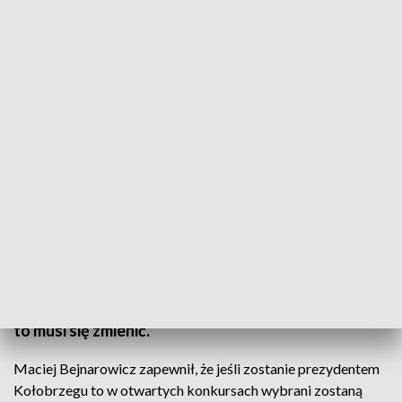
fot. TVP3 SZCZECIN
- Kołobrzeskie spółki miejskie działają źle i czas na
radykalne zmiany - powiedział Maciej Bejnarowicz,
kandydat Prawa i Sprawiedliwości na prezydenta
Kołobrzegu. Jego zdaniem spółki miejskie osiągają
zysk kosztem pracowników i mieszkańców miasta i
to musi się zmienić.
Maciej Bejnarowicz zapewnił, że jeśli zostanie prezydentem
Kołobrzegu to w otwartych konkursach wybrani zostaną