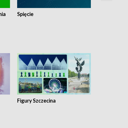
nia
Spięcie
Niedziałkow
Figury Szczecina