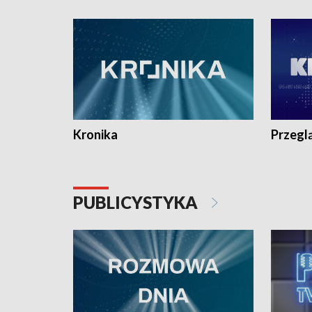
e-mail: kronika@tvp.pl.
e-mail: k
Kronika
Przegl
PUBLICYSTYKA