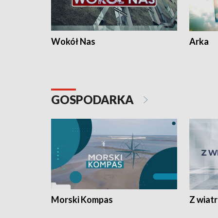
Wokół Nas
Arka
GOSPODARKA
Morski Kompas
Z wiat