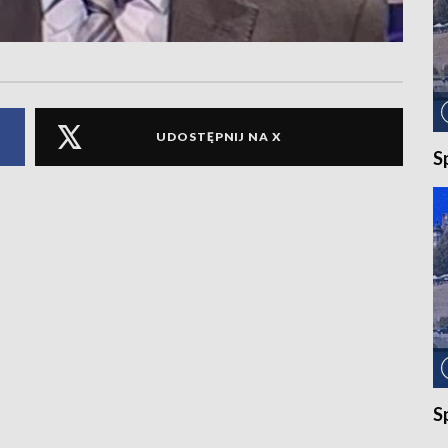
UDOSTĘPNIJ NA X
S
S