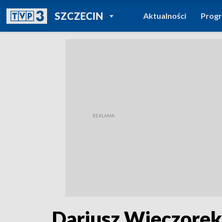
POWRÓT DO
SZCZECIN
Aktualności
Prog
TVP REGIONY
Dariusz Wieczorek