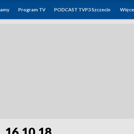
ramy
Program TV
PODCAST TVP3 Szczecin
Więce
, 16.10.18