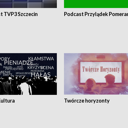
t TVP3 Szczecin
Podcast Przylądek Pomera
Kultura
Twórcze horyzonty