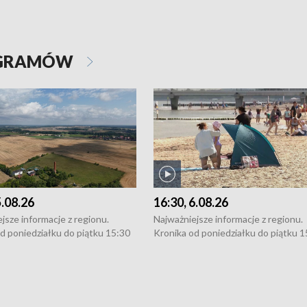
OGRAMÓW
5.08.26
16:30, 6.08.26
jsze informacje z regionu.
Najważniejsze informacje z regionu.
d poniedziałku do piątku 15:30
Kronika od poniedziałku do piątku 1
16:30 (+ rozmowa), 18:30, 21:30.
(flesz), 16:30 (+ rozmowa), 18:30, 21
y i święta 15:30 i 16:30
W weekendy i święta 15:30 i 16:30
8:30 i 21:30. Dziennikarze czekają
(flesz), 18:30 i 21:30. Dziennikarze c
a zgłoszenia: Szczecin - tel. 91-
na Państwa zgłoszenia: Szczecin - te
0, Koszalin - tel. 94-34-50-054,
4 8-10-400, Koszalin - tel. 94-34-50