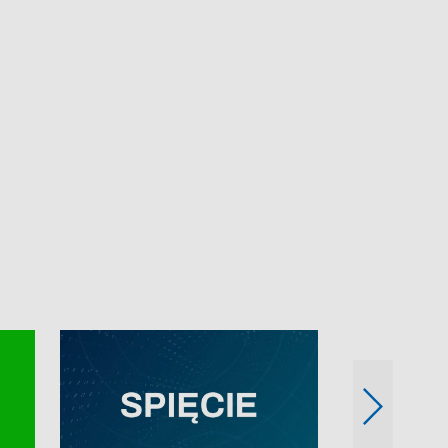
e-mail: kronika@tvp.pl.
e-mail: kronika@t