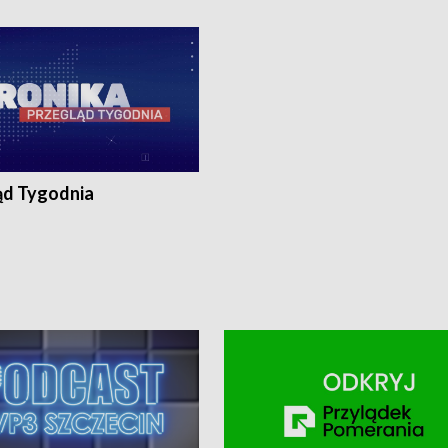
ronika@tvp.pl.
e-mail: kronika@tvp.pl.
ąd Tygodnia