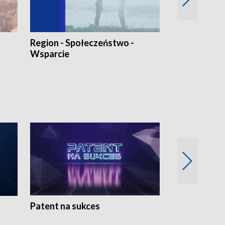
Region - Społeczeństwo -
Bez Barier
Wsparcie
Patent na sukces
Rolnictwo w 