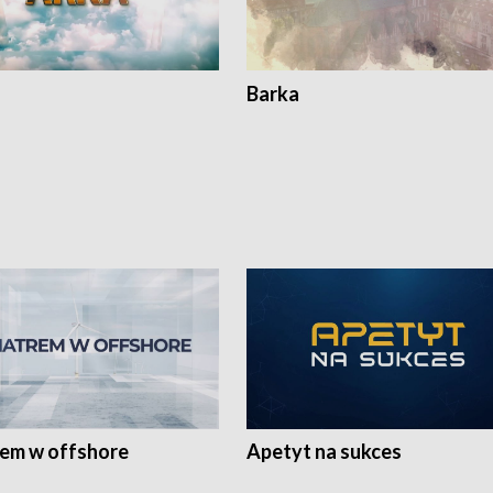
Barka
rem w offshore
Apetyt na sukces