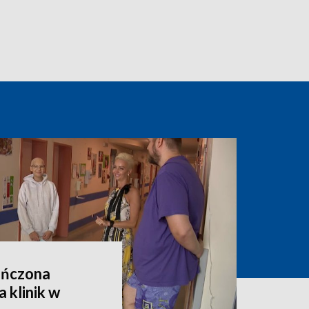
ończona
 klinik w