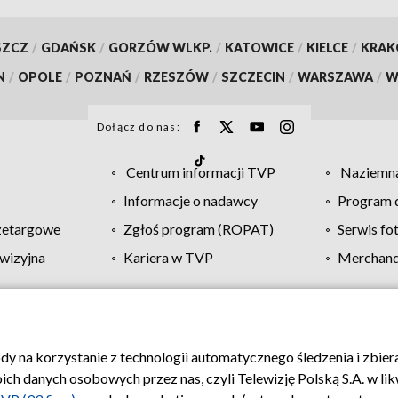
SZCZ
/
GDAŃSK
/
GORZÓW WLKP.
/
KATOWICE
/
KIELCE
/
KRA
N
/
OPOLE
/
POZNAŃ
/
RZESZÓW
/
SZCZECIN
/
WARSZAWA
/
W
Dołącz do nas:
Centrum informacji TVP
Naziemna
Informacje o nadawcy
Program d
zetargowe
Zgłoś program (ROPAT)
Serwis fo
wizyjna
Kariera w TVP
Merchandi
Polityka prywatności
Moje zgody
Pomoc
Biuro re
ody na korzystanie z technologii automatycznego śledzenia i zbie
 danych osobowych przez nas, czyli Telewizję Polską S.A. w likw