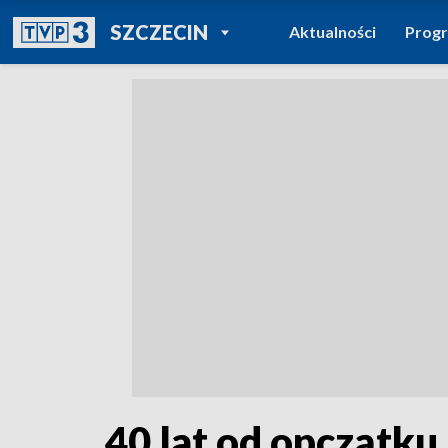
POWRÓT DO
SZCZECIN
Aktualności
Prog
TVP REGIONY
40 lat od opczątku