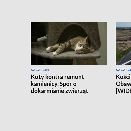
SZCZECIN
SZCZEC
Koty kontra remont
Kości
kamienicy. Spór o
Obawy
dokarmianie zwierząt
[WID
[WIDEO]