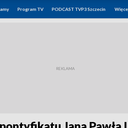
ramy
Program TV
PODCAST TVP3 Szczecin
Więce
 pontyfikatu Jana Pawła I