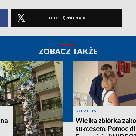
UDOSTĘPNIJ NA X
ZOBACZ TAKŻE
SZCZECIN
 na
Wielka zbiórka zak
sukcesem. Pomoc dla