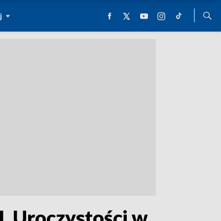
j
I. Uroczystości w