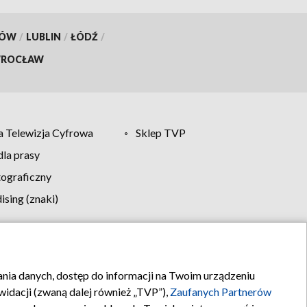
KÓW
/
LUBLIN
/
ŁÓDŹ
/
ROCŁAW
 Telewizja Cyfrowa
Sklep TVP
la prasy
tograficzny
sing (znaki)
klamy
Kontakt
rania danych, dostęp do informacji na Twoim urządzeniu
idacji (zwaną dalej również „TVP”),
Zaufanych Partnerów