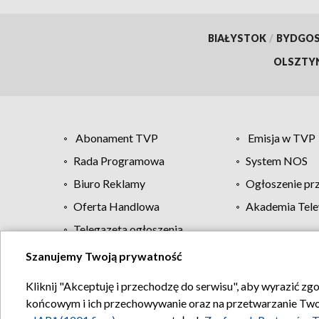
BIAŁYSTOK
/
BYDGO
OLSZTY
Abonament TVP
Emisja w TVP
Rada Programowa
System NOS
Biuro Reklamy
Ogłoszenie pr
Oferta Handlowa
Akademia Tele
Telegazeta ogłoszenia
Szanujemy Twoją prywatność
Regulamin TVP
Kliknij "Akceptuję i przechodzę do serwisu", aby wyrazić zg
końcowym i ich przechowywanie oraz na przetwarzanie Twoich