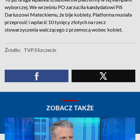
wyborczej. We wrześniu PO zarzuciła kandydatowi PiS
Dariuszowi Mateckiemu, że bije kobiety. Platforma musiała
przeprosić i wpłacić 10 tysięcy złotych na rzecz
stowarzyszenia walczącego z przemocą wobec kobiet.
Źródło:
TVP3 Szczecin
ZOBACZ TAKŻE