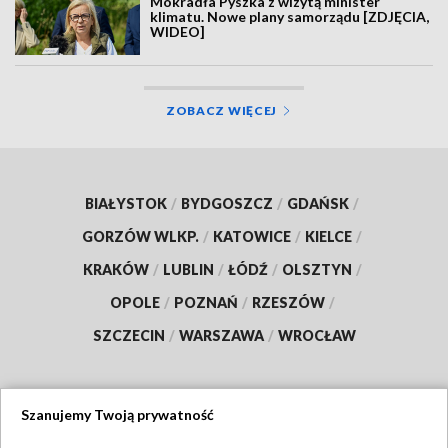
Mokradła Pyszka z wizytą minister
klimatu. Nowe plany samorządu [ZDJĘCIA,
WIDEO]
ZOBACZ WIĘCEJ
BIAŁYSTOK
/
BYDGOSZCZ
/
GDAŃSK
/
GORZÓW WLKP.
/
KATOWICE
/
KIELCE
/
KRAKÓW
/
LUBLIN
/
ŁÓDŹ
/
OLSZTYN
/
OPOLE
/
POZNAŃ
/
RZESZÓW
/
SZCZECIN
/
WARSZAWA
/
WROCŁAW
Szanujemy Twoją prywatność
Dołącz do nas: