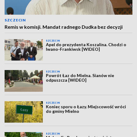
SZCZECIN
Remis w komisji. Mandat radnego Dudka bez decyzji
SZCZECIN
Apel do prezydenta Koszalina. Chodzi o
Iwano-Frankiwsk [WIDEO]
SZCZECIN
Powrót Łaz do Mielna. Sianów nie
odpuszcza [WIDEO]
SZCZECIN
Koniec sporu o Łazy. Miejscowość wróci
do gminy Mielno
SZCZECIN