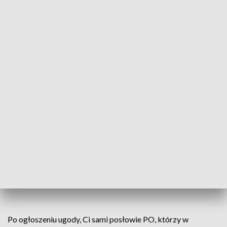
Sochańskiego – kandydata PiS na prezydenta miasta
Szczecina – za zamieszczony na Facebooku oczywiście
nieprawdziwy post, iż handlował on rosyjskim węglem
dotowanym przez Putina”. Platforma została zobowiązana
do publikacji takich przeprosin na portalu
społecznościowym, których nie można usunąć przed
upływem 24 godzin.
Bardzo się cieszę, że do tych przeprosin
doszło, że nie trzeba było długo w sądzie
udowadniać, że spółka Ship Care Agency
nie importuje, ani nie eksportuje węgla –
powiedział Bartłomiej Sochański,
kandydat PiS na prezydenta Szczecina.
Po ogłoszeniu ugody, Ci sami posłowie PO, którzy w