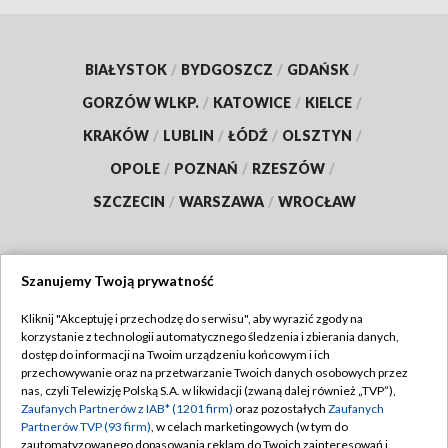
BIAŁYSTOK
/
BYDGOSZCZ
/
GDAŃSK
/
GORZÓW WLKP.
/
KATOWICE
/
KIELCE
/
KRAKÓW
/
LUBLIN
/
ŁÓDŹ
/
OLSZTYN
/
OPOLE
/
POZNAŃ
/
RZESZÓW
/
SZCZECIN
/
WARSZAWA
/
WROCŁAW
Szanujemy Twoją prywatność
Dołącz do nas:
Kliknij "Akceptuję i przechodzę do serwisu", aby wyrazić zgody na
korzystanie z technologii automatycznego śledzenia i zbierania danych,
TVP
dostęp do informacji na Twoim urządzeniu końcowym i ich
Abonament TVP
przechowywanie oraz na przetwarzanie Twoich danych osobowych przez
Regulamin TVP
nas, czyli Telewizję Polską S.A. w likwidacji (zwaną dalej również „TVP”),
Emisja w TVP
Polityka prywatności
Zaufanych Partnerów z IAB* (1201 firm)
oraz pozostałych
Zaufanych
Partnerów TVP (93 firm)
, w celach marketingowych (w tym do
Centrum informacji TVP
Moje zgody
zautomatyzowanego dopasowania reklam do Twoich zainteresowań i