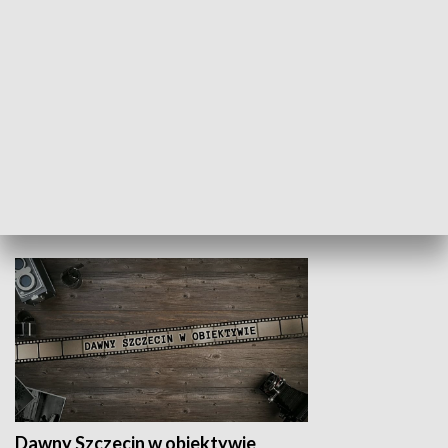
Z indeksem w ręku
Droga po suk
HISTORIA
Dawny Szczecin w obiektywie