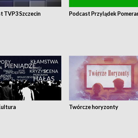
t TVP3 Szczecin
Podcast Przylądek Pomera
Kultura
Twórcze horyzonty