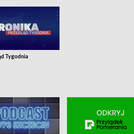
ronika@tvp.pl.
e-mail: kronika@tvp.pl.
ąd Tygodnia