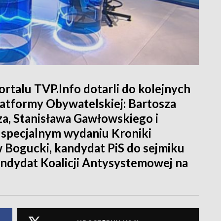
rtalu TVP.Info dotarli do kolejnych
latformy Obywatelskiej: Bartosza
za, Stanisława Gawłowskiego i
 specjalnym wydaniu Kroniki
Bogucki, kandydat PiS do sejmiku
andydat Koalicji Antysystemowej na