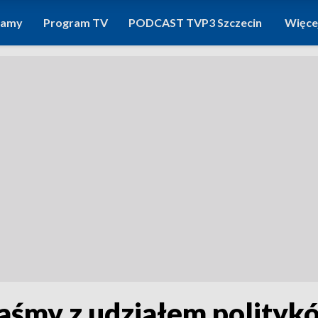
ramy
Program TV
PODCAST TVP3 Szczecin
Więce
aśmy z udziałem polity