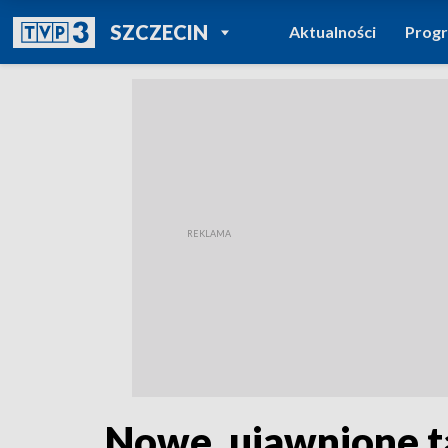
POWRÓT DO
SZCZECIN
Aktualności
Prog
TVP REGIONY
Nowe, ujawnione t