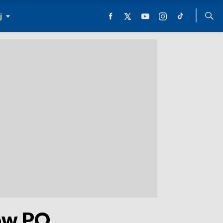
j
ków PO