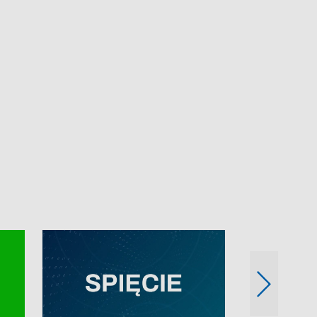
e-mail: kronika@tvp.pl.
e-mail: kronika@t