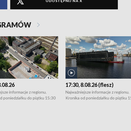
UDOSTĘPNIJ NA X
OGRAMÓW
8.08.26
17:30, 8.08.26 (flesz)
jsze informacje z regionu.
Najważniejsze informacje z regionu.
d poniedziałku do piątku 15:30
Kronika od poniedziałku do piątku 1
16:30 (+ rozmowa), 18:30, 21:30.
(flesz), 16:30 (+ rozmowa), 18:30, 21
y i święta 15:30 i 16:30
W weekendy i święta 15:30 i 16:30
8:30 i 21:30. Dziennikarze czekają
(flesz), 18:30 i 21:30. Dziennikarze c
a zgłoszenia: Szczecin - tel. 91-
na Państwa zgłoszenia: Szczecin - te
0, Koszalin - tel. 94-34-50-054,
4 8-10-400, Koszalin - tel. 94-34-50