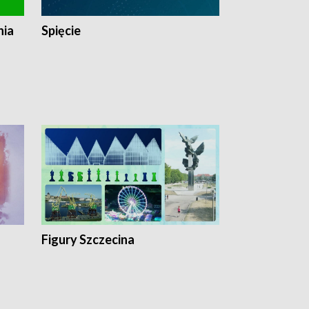
nia
Spięcie
Niedziałkow
Figury Szczecina