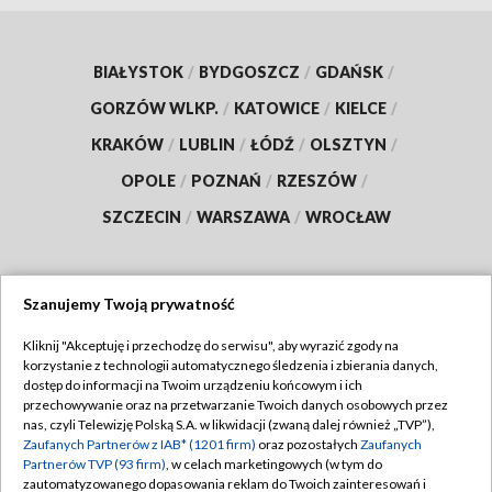
BIAŁYSTOK
/
BYDGOSZCZ
/
GDAŃSK
/
GORZÓW WLKP.
/
KATOWICE
/
KIELCE
/
KRAKÓW
/
LUBLIN
/
ŁÓDŹ
/
OLSZTYN
/
OPOLE
/
POZNAŃ
/
RZESZÓW
/
SZCZECIN
/
WARSZAWA
/
WROCŁAW
Szanujemy Twoją prywatność
Dołącz do nas:
Kliknij "Akceptuję i przechodzę do serwisu", aby wyrazić zgody na
korzystanie z technologii automatycznego śledzenia i zbierania danych,
TVP
dostęp do informacji na Twoim urządzeniu końcowym i ich
Abonament TVP
przechowywanie oraz na przetwarzanie Twoich danych osobowych przez
Regulamin TVP
nas, czyli Telewizję Polską S.A. w likwidacji (zwaną dalej również „TVP”),
Emisja w TVP
Polityka prywatności
Zaufanych Partnerów z IAB* (1201 firm)
oraz pozostałych
Zaufanych
Partnerów TVP (93 firm)
, w celach marketingowych (w tym do
Centrum informacji TVP
Moje zgody
zautomatyzowanego dopasowania reklam do Twoich zainteresowań i