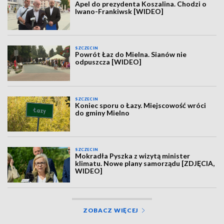
Apel do prezydenta Koszalina. Chodzi o
Iwano-Frankiwsk [WIDEO]
SZCZECIN
Powrót Łaz do Mielna. Sianów nie
odpuszcza [WIDEO]
SZCZECIN
Koniec sporu o Łazy. Miejscowość wróci
do gminy Mielno
SZCZECIN
Mokradła Pyszka z wizytą minister
klimatu. Nowe plany samorządu [ZDJĘCIA,
WIDEO]
ZOBACZ WIĘCEJ