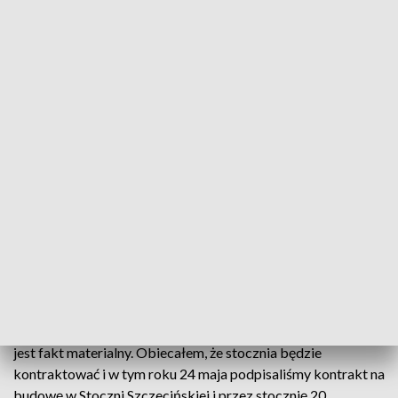
Rozmowa z Andrzejem Strzebońskim, prezesem Stoczni Szczecińskiej
Gościem Magdaleny Stankiewicz w Kronice o 14:30
był Andrzej Strzeboński, prezes Stoczni
Szczecińskiej.
- Dotrzymałem słowa, obiecywałem, że odbuduję Stocznię
Szczecińską i tak się stało. 21 czerwca 2017 roku Stocznia
Szczecińska osiągnęła zdolność produkcyjną statków i to
jest fakt materialny. Obiecałem, że stocznia będzie
kontraktować i w tym roku 24 maja podpisaliśmy kontrakt na
budowę w Stoczni Szczecińskiej i przez stocznię 20