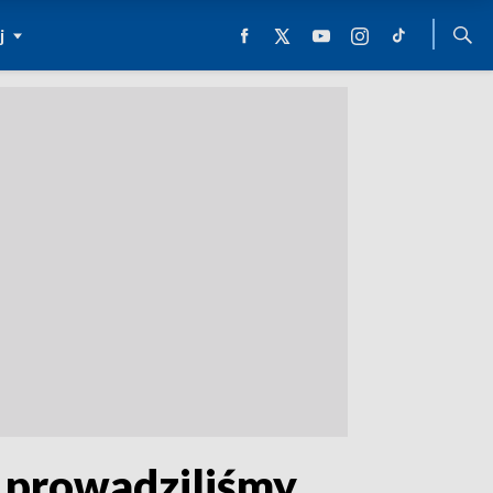
j
 prowadziliśmy