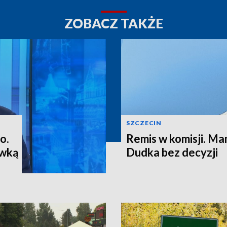
ZOBACZ TAKŻE
SZCZECIN
o.
Remis w komisji. M
ewką
Dudka bez decyzji