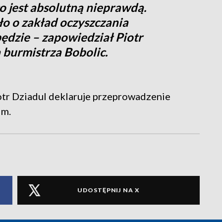
co jest absolutną nieprawdą.
ło o zakład oczyszczania
ędzie – zapowiedział Piotr
 burmistrza Bobolic.
tr Dziadul deklaruje przeprowadzenie
im.
UDOSTĘPNIJ NA X