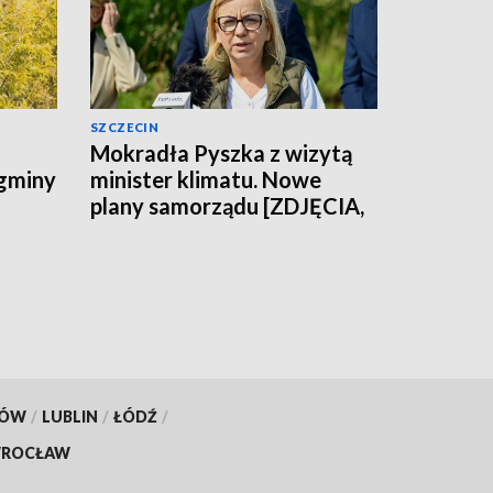
SZCZECIN
Mokradła Pyszka z wizytą
 gminy
minister klimatu. Nowe
plany samorządu [ZDJĘCIA,
WIDEO]
KÓW
/
LUBLIN
/
ŁÓDŹ
/
ROCŁAW