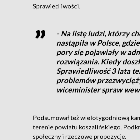
Sprawiedliwości.
- Na listę ludzi, którzy c
nastąpiła w Polsce, gdzi
pory się pojawiały w admi
rozwiązania. Kiedy dosz
Sprawiedliwość 3 lata te
problemów przezwycięży
wiceminister spraw wewn
Podsumował też wielotygodniową kam
terenie powiatu koszalińskiego. Podkre
społeczny i rzeczowe propozycje.