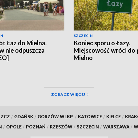
IN
SZCZECIN
t Łaz do Mielna.
Koniec sporu o Łazy.
w nie odpuszcza
Miejscowość wróci do
EO]
Mielno
ZOBACZ WIĘCEJ
SZCZ
/
GDAŃSK
/
GORZÓW WLKP.
/
KATOWICE
/
KIELCE
/
KRA
N
/
OPOLE
/
POZNAŃ
/
RZESZÓW
/
SZCZECIN
/
WARSZAWA
/
W