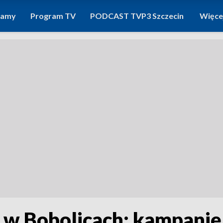
ramy
Program TV
PODCAST TVP3 Szczecin
Więce
 w Bobolicach: kampanię