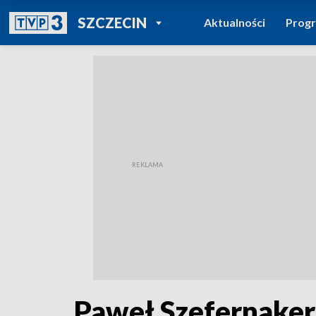
POWRÓT DO
SZCZECIN
Aktualności
Prog
TVP REGIONY
Paweł Szefernaker