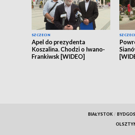
SZCZECIN
SZCZEC
Apel do prezydenta
Powró
Koszalina. Chodzi o Iwano-
Sianó
Frankiwsk [WIDEO]
[WID
BIAŁYSTOK
/
BYDGO
OLSZTY