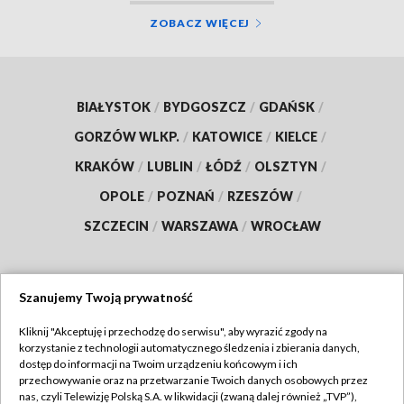
ZOBACZ WIĘCEJ
BIAŁYSTOK
/
BYDGOSZCZ
/
GDAŃSK
/
GORZÓW WLKP.
/
KATOWICE
/
KIELCE
/
KRAKÓW
/
LUBLIN
/
ŁÓDŹ
/
OLSZTYN
/
OPOLE
/
POZNAŃ
/
RZESZÓW
/
SZCZECIN
/
WARSZAWA
/
WROCŁAW
Szanujemy Twoją prywatność
Dołącz do nas:
Kliknij "Akceptuję i przechodzę do serwisu", aby wyrazić zgody na
korzystanie z technologii automatycznego śledzenia i zbierania danych,
TVP
dostęp do informacji na Twoim urządzeniu końcowym i ich
Abonament TVP
przechowywanie oraz na przetwarzanie Twoich danych osobowych przez
Regulamin TVP
nas, czyli Telewizję Polską S.A. w likwidacji (zwaną dalej również „TVP”),