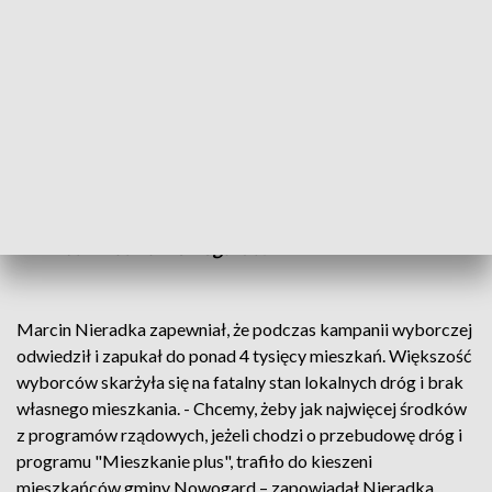
Zdaniem kandydatki na burmistrza Trzebiatowa hamulcem
w rozwoju gospodarczym gminy są zaniedbane drogi.
– Problemów do rozwiązania jest
naprawdę wiele. Tam, w niektórych
wsiach jak Wierzbięcin, Osowo, Jarchlino,
czas zatrzymał się 30 lat temu – stwierdził
Marcin Nieradka, kandydat PiS na
burmistrza Nowogardu.
Marcin Nieradka zapewniał, że podczas kampanii wyborczej
odwiedził i zapukał do ponad 4 tysięcy mieszkań. Większość
wyborców skarżyła się na fatalny stan lokalnych dróg i brak
własnego mieszkania. - Chcemy, żeby jak najwięcej środków
z programów rządowych, jeżeli chodzi o przebudowę dróg i
programu "Mieszkanie plus", trafiło do kieszeni
mieszkańców gminy Nowogard – zapowiadał Nieradka.