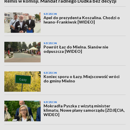
Remis w komisji. Mandat radnego Dudka bez decyzji
SZCZECIN
Apel do prezydenta Koszalina. Chodzi o
Iwano-Frankiwsk [WIDEO]
SZCZECIN
Powrót Łaz do Mielna. Sianów nie
odpuszcza [WIDEO]
SZCZECIN
Koniec sporu o Łazy. Miejscowość wróci
do gminy Mielno
SZCZECIN
Mokradła Pyszka z wizytą minister
klimatu. Nowe plany samorządu [ZDJĘCIA,
WIDEO]