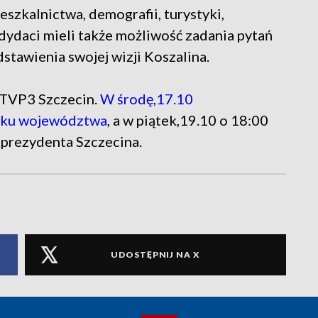
szkalnictwa, demografii, turystyki,
ndydaci mieli także możliwość zadania pytań
tawienia swojej wizji Koszalina.
 TVP3 Szczecin.
W środę,17.10
miku województwa
, a w piątek,19.10 o 18:00
 prezydenta Szczecina.
UDOSTĘPNIJ NA X