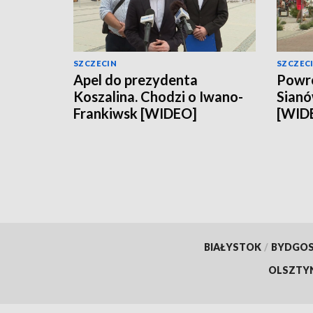
SZCZECIN
SZCZEC
Apel do prezydenta
Powró
Koszalina. Chodzi o Iwano-
Sianó
Frankiwsk [WIDEO]
[WID
BIAŁYSTOK
/
BYDGO
OLSZTY