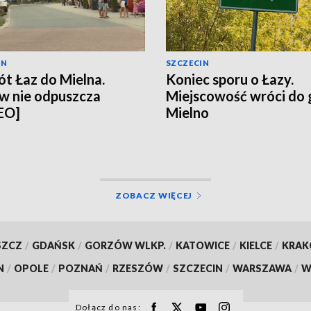
IN
SZCZECIN
t Łaz do Mielna.
Koniec sporu o Łazy.
w nie odpuszcza
Miejscowość wróci do
EO]
Mielno
ZOBACZ WIĘCEJ
SZCZ
/
GDAŃSK
/
GORZÓW WLKP.
/
KATOWICE
/
KIELCE
/
KRA
N
/
OPOLE
/
POZNAŃ
/
RZESZÓW
/
SZCZECIN
/
WARSZAWA
/
W
Dołącz do nas: