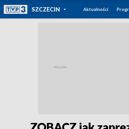
POWRÓT DO
SZCZECIN
Aktualności
Prog
TVP REGIONY
ZOBACZ jak zaprez