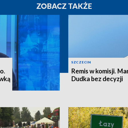
ZOBACZ TAKŻE
SZCZECIN
o.
Remis w komisji. M
ewką
Dudka bez decyzji