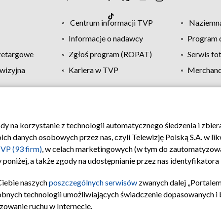
Centrum informacji TVP
Naziemna
Informacje o nadawcy
Program d
zetargowe
Zgłoś program (ROPAT)
Serwis fo
wizyjna
Kariera w TVP
Merchandi
Polityka prywatności
Moje zgody
Pomoc
Biuro re
ody na korzystanie z technologii automatycznego śledzenia i zbie
 danych osobowych przez nas, czyli Telewizję Polską S.A. w likw
VP (93 firm)
, w celach marketingowych (w tym do zautomatyzow
 poniżej, a także zgody na udostępnianie przez nas identyfikator
Ciebie naszych
poszczególnych serwisów
zwanych dalej „Portalem
obnych technologii umożliwiających świadczenie dopasowanych i be
zowanie ruchu w Internecie.