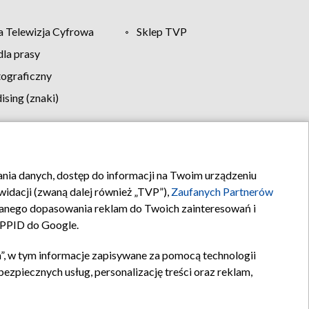
 Telewizja Cyfrowa
Sklep TVP
la prasy
tograficzny
sing (znaki)
klamy
Kontakt
rania danych, dostęp do informacji na Twoim urządzeniu
idacji (zwaną dalej również „TVP”),
Zaufanych Partnerów
anego dopasowania reklam do Twoich zainteresowań i
a PPID do Google.
”, w tym informacje zapisywane za pomocą technologii
zpiecznych usług, personalizację treści oraz reklam,