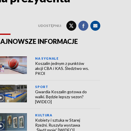
UDOSTĘPNIJ:
AJNOWSZE INFORMACJE
NA SYGNALE
Koszalin jednym z punktów
akcji CBA i KAS. Śledztwo ws.
PKOl
SPORT
Gwardia Koszalin gotowa do
walki. Będzie lepszy sezon?
[WIDEO]
KULTURA
Kobiety i sztuka w Starej
Rzeźni. Ruszyła wystawa
„Śledź mnie” [WIDEO]