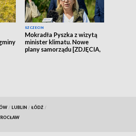
SZCZECIN
Mokradła Pyszka z wizytą
 gminy
minister klimatu. Nowe
plany samorządu [ZDJĘCIA,
WIDEO]
KÓW
/
LUBLIN
/
ŁÓDŹ
/
ROCŁAW