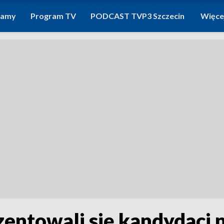
ramy
Program TV
PODCAST TVP3 Szczecin
Więce
entowali się kandydaci 