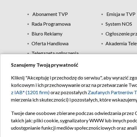
Abonament TVP
Emisja w TVP
Rada Programowa
System NOS
Biuro Reklamy
Ogłoszenie pr
Oferta Handlowa
Akademia Tele
Telegazeta ogłoszenia
Szanujemy Twoją prywatność
Regulamin TVP
Kliknij "Akceptuję i przechodzę do serwisu", aby wyrazić zg
końcowym i ich przechowywanie oraz na przetwarzanie Twoich
z IAB* (1201 firm)
oraz pozostałych
Zaufanych Partnerów T
mierzenia ich skuteczności) i pozostałych, które wskazujemy
Twoje dane osobowe zbierane podczas odwiedzania przez 
takich jak: pliki cookie, sygnalizatory WWW lub innych pod
udostępnianie funkcji mediów społecznościowych oraz anali