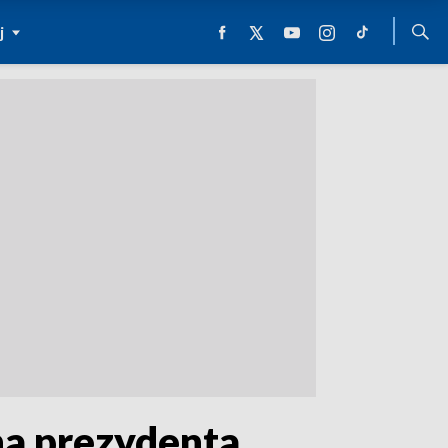
j
na prezydenta