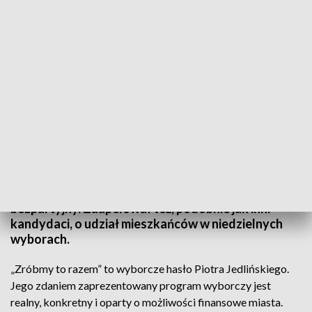
TVP3 Szczecin
Piotr Jedliński - kandydat Koalicji Obywatelskiej,
ubiegający się o ponowny wybór na urząd
prezydenta Koszalina, deklaruje, że był i jest
bezpartyjny. Zaapelował też, podobnie jak inni
kandydaci, o udział mieszkańców w niedzielnych
wyborach.
„Zróbmy to razem” to wyborcze hasło Piotra Jedlińskiego.
Jego zdaniem zaprezentowany program wyborczy jest
realny, konkretny i oparty o możliwości finansowe miasta.