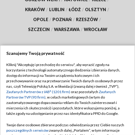
KRAKÓW
/
LUBLIN
/
ŁÓDŹ
/
OLSZTYN
/
OPOLE
/
POZNAŃ
/
RZESZÓW
/
SZCZECIN
/
WARSZAWA
/
WROCŁAW
Szanujemy Twoją prywatność
Dołącz do nas:
Kliknij "Akceptuję i przechodzę do serwisu", aby wyrazić zgody na
korzystanie z technologii automatycznego śledzenia i zbierania danych,
TVP
dostęp do informacji na Twoim urządzeniu końcowym i ich
Abonament TVP
przechowywanie oraz na przetwarzanie Twoich danych osobowych przez
Regulamin TVP
nas, czyli Telewizję Polską S.A. w likwidacji (zwaną dalej również „TVP”),
Emisja w TVP
Polityka prywatności
Zaufanych Partnerów z IAB* (1201 firm)
oraz pozostałych
Zaufanych
Partnerów TVP (93 firm)
, w celach marketingowych (w tym do
Centrum informacji TVP
Moje zgody
zautomatyzowanego dopasowania reklam do Twoich zainteresowań i
mierzenia ich skuteczności) i pozostałych, które wskazujemy poniżej, a
Naziemna Telewizja Cyfrowa
Pomoc
także zgody na udostępnianie przez nas identyfikatora PPID do Google.
Sklep TVP
Biuro reklamy
Twoje dane osobowe zbierane podczas odwiedzania przez Ciebie naszych
Rada Programowa
Kontakt
poszczególnych serwisów
zwanych dalej „Portalem”, w tym informacje