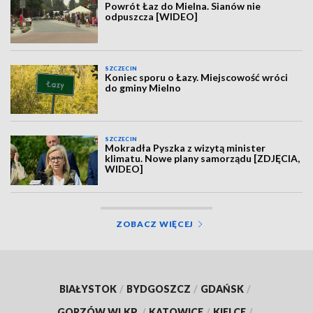
Powrót Łaz do Mielna. Sianów nie
odpuszcza [WIDEO]
SZCZECIN
Koniec sporu o Łazy. Miejscowość wróci
do gminy Mielno
SZCZECIN
Mokradła Pyszka z wizytą minister
klimatu. Nowe plany samorządu [ZDJĘCIA,
WIDEO]
ZOBACZ WIĘCEJ
BIAŁYSTOK
/
BYDGOSZCZ
/
GDAŃSK
/
GORZÓW WLKP.
/
KATOWICE
/
KIELCE
/