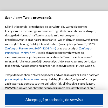
Szanujemy Twoją prywatność
Dołącz do nas:
Kliknij "Akceptuję i przechodzę do serwisu", aby wyrazić zgody na
korzystanie z technologii automatycznego śledzenia i zbierania danych,
TVP
dostęp do informacji na Twoim urządzeniu końcowym i ich
Abonament TVP
przechowywanie oraz na przetwarzanie Twoich danych osobowych przez
Regulamin TVP
nas, czyli Telewizję Polską S.A. w likwidacji (zwaną dalej również „TVP”),
Emisja w TVP
Polityka prywatności
Zaufanych Partnerów z IAB* (1201 firm)
oraz pozostałych
Zaufanych
Partnerów TVP (93 firm)
, w celach marketingowych (w tym do
Centrum informacji TVP
Moje zgody
zautomatyzowanego dopasowania reklam do Twoich zainteresowań i
mierzenia ich skuteczności) i pozostałych, które wskazujemy poniżej, a
Naziemna Telewizja Cyfrowa
Pomoc
także zgody na udostępnianie przez nas identyfikatora PPID do Google.
Sklep TVP
Biuro reklamy
Twoje dane osobowe zbierane podczas odwiedzania przez Ciebie naszych
Rada Programowa
Kontakt
poszczególnych serwisów
zwanych dalej „Portalem”, w tym informacje
zapisywane za pomocą technologii takich jak: pliki cookie, sygnalizatory
System NOS
WWW lub innych podobnych technologii umożliwiających świadczenie
dopasowanych i bezpiecznych usług, personalizację treści oraz reklam,
Informacje o nadawcy
Kanały
udostępnianie funkcji mediów społecznościowych oraz analizowanie
Akceptuję i przechodzę do serwisu
ruchu w Internecie.
Program dla prasy
©2026 Telewizja Polska S.A. w likwidacji