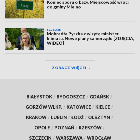
Koniec sporu o Łazy. Miejscowość wróci
do gminy Mielno
SZCZECIN
Mokradła Pyszka z wizytą minister
klimatu. Nowe plany samorządu [ZDJĘCIA,
WIDEO]
ZOBACZ WIĘCEJ
BIAŁYSTOK
/
BYDGOSZCZ
/
GDAŃSK
/
GORZÓW WLKP.
/
KATOWICE
/
KIELCE
/
KRAKÓW
/
LUBLIN
/
ŁÓDŹ
/
OLSZTYN
/
OPOLE
/
POZNAŃ
/
RZESZÓW
/
SZCZECIN
/
WARSZAWA
/
WROCŁAW