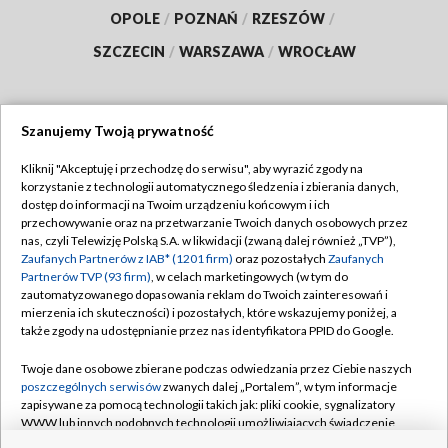
OPOLE
/
POZNAŃ
/
RZESZÓW
/
SZCZECIN
/
WARSZAWA
/
WROCŁAW
Szanujemy Twoją prywatność
Dołącz do nas:
Kliknij "Akceptuję i przechodzę do serwisu", aby wyrazić zgody na
korzystanie z technologii automatycznego śledzenia i zbierania danych,
TVP
dostęp do informacji na Twoim urządzeniu końcowym i ich
Abonament TVP
przechowywanie oraz na przetwarzanie Twoich danych osobowych przez
Regulamin TVP
nas, czyli Telewizję Polską S.A. w likwidacji (zwaną dalej również „TVP”),
Emisja w TVP
Polityka prywatności
Zaufanych Partnerów z IAB* (1201 firm)
oraz pozostałych
Zaufanych
Partnerów TVP (93 firm)
, w celach marketingowych (w tym do
Centrum informacji TVP
Moje zgody
zautomatyzowanego dopasowania reklam do Twoich zainteresowań i
mierzenia ich skuteczności) i pozostałych, które wskazujemy poniżej, a
Naziemna Telewizja Cyfrowa
Pomoc
także zgody na udostępnianie przez nas identyfikatora PPID do Google.
Sklep TVP
Biuro reklamy
Twoje dane osobowe zbierane podczas odwiedzania przez Ciebie naszych
Rada Programowa
Kontakt
poszczególnych serwisów
zwanych dalej „Portalem”, w tym informacje
zapisywane za pomocą technologii takich jak: pliki cookie, sygnalizatory
System NOS
WWW lub innych podobnych technologii umożliwiających świadczenie
dopasowanych i bezpiecznych usług, personalizację treści oraz reklam,
Informacje o nadawcy