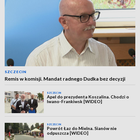
SZCZECIN
Remis w komisji. Mandat radnego Dudka bez decyzji
SZCZECIN
Apel do prezydenta Koszalina. Chodzi o
Iwano-Frankiwsk [WIDEO]
SZCZECIN
Powrót Łaz do Mielna. Sianów nie
odpuszcza [WIDEO]