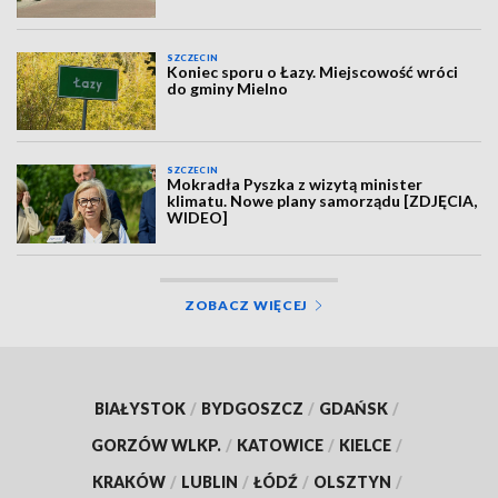
SZCZECIN
Koniec sporu o Łazy. Miejscowość wróci
do gminy Mielno
SZCZECIN
Mokradła Pyszka z wizytą minister
klimatu. Nowe plany samorządu [ZDJĘCIA,
WIDEO]
ZOBACZ WIĘCEJ
BIAŁYSTOK
/
BYDGOSZCZ
/
GDAŃSK
/
GORZÓW WLKP.
/
KATOWICE
/
KIELCE
/
KRAKÓW
/
LUBLIN
/
ŁÓDŹ
/
OLSZTYN
/