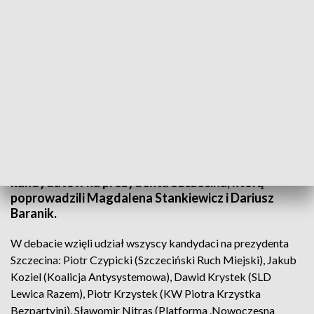
Debata wyborcza z kandydatami na prezydenta Szczecina
W Telewizji Szczecin odbyła się debata wyborcza
kandydatów na prezydenta Szczecina, którą
poprowadzili Magdalena Stankiewicz i Dariusz
Baranik.
W debacie wzięli udział wszyscy kandydaci na prezydenta
Szczecina: Piotr Czypicki (Szczeciński Ruch Miejski), Jakub
Koziel (Koalicja Antysystemowa), Dawid Krystek (SLD
Lewica Razem), Piotr Krzystek (KW Piotra Krzystka
Bezpartyjni), Sławomir Nitras (Platforma .Nowoczesna