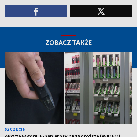
ZOBACZ TAKŻE
SZCZECIN
Akcyza w górę. E-papierosy będą droższe [WIDEO]