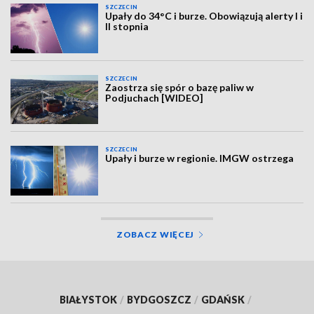
SZCZECIN
Upały do 34°C i burze. Obowiązują alerty I i
II stopnia
SZCZECIN
Zaostrza się spór o bazę paliw w
Podjuchach [WIDEO]
SZCZECIN
Upały i burze w regionie. IMGW ostrzega
ZOBACZ WIĘCEJ
BIAŁYSTOK
/
BYDGOSZCZ
/
GDAŃSK
/