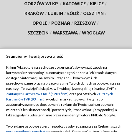
GORZÓW WLKP.
/
KATOWICE
/
KIELCE
/
KRAKÓW
/
LUBLIN
/
ŁÓDŹ
/
OLSZTYN
/
OPOLE
/
POZNAŃ
/
RZESZÓW
/
SZCZECIN
/
WARSZAWA
/
WROCŁAW
Szanujemy Twoją prywatność
Dołącz do nas:
Kliknij "Akceptuję i przechodzę do serwisu", aby wyrazić zgody na
korzystanie z technologii automatycznego śledzenia i zbierania danych,
TVP
dostęp do informacji na Twoim urządzeniu końcowym i ich
Abonament TVP
przechowywanie oraz na przetwarzanie Twoich danych osobowych przez
Regulamin TVP
nas, czyli Telewizję Polską S.A. w likwidacji (zwaną dalej również „TVP”),
Emisja w TVP
Polityka prywatności
Zaufanych Partnerów z IAB* (1201 firm)
oraz pozostałych
Zaufanych
Partnerów TVP (93 firm)
, w celach marketingowych (w tym do
Centrum informacji TVP
Moje zgody
zautomatyzowanego dopasowania reklam do Twoich zainteresowań i
mierzenia ich skuteczności) i pozostałych, które wskazujemy poniżej, a
Naziemna Telewizja Cyfrowa
Pomoc
także zgody na udostępnianie przez nas identyfikatora PPID do Google.
Sklep TVP
Biuro reklamy
Twoje dane osobowe zbierane podczas odwiedzania przez Ciebie naszych
Rada Programowa
poszczególnych serwisów
zwanych dalej „Portalem”, w tym informacje