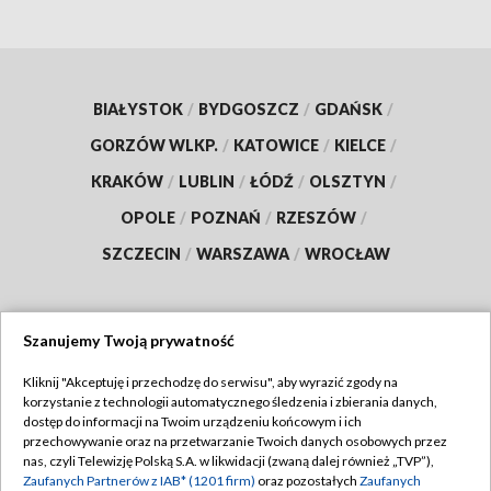
BIAŁYSTOK
/
BYDGOSZCZ
/
GDAŃSK
/
GORZÓW WLKP.
/
KATOWICE
/
KIELCE
/
KRAKÓW
/
LUBLIN
/
ŁÓDŹ
/
OLSZTYN
/
OPOLE
/
POZNAŃ
/
RZESZÓW
/
SZCZECIN
/
WARSZAWA
/
WROCŁAW
Szanujemy Twoją prywatność
Dołącz do nas:
Kliknij "Akceptuję i przechodzę do serwisu", aby wyrazić zgody na
korzystanie z technologii automatycznego śledzenia i zbierania danych,
TVP
dostęp do informacji na Twoim urządzeniu końcowym i ich
Abonament TVP
przechowywanie oraz na przetwarzanie Twoich danych osobowych przez
Regulamin TVP
nas, czyli Telewizję Polską S.A. w likwidacji (zwaną dalej również „TVP”),
Emisja w TVP
Polityka prywatności
Zaufanych Partnerów z IAB* (1201 firm)
oraz pozostałych
Zaufanych