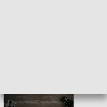
Z indeksem w ręku
Droga po suk
HISTORIA