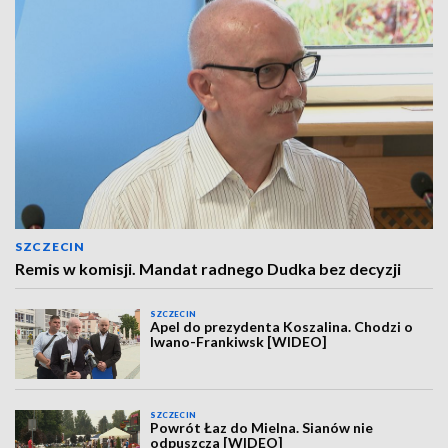
SZCZECIN
Remis w komisji. Mandat radnego Dudka bez decyzji
SZCZECIN
Apel do prezydenta Koszalina. Chodzi o
Iwano-Frankiwsk [WIDEO]
SZCZECIN
Powrót Łaz do Mielna. Sianów nie
odpuszcza [WIDEO]