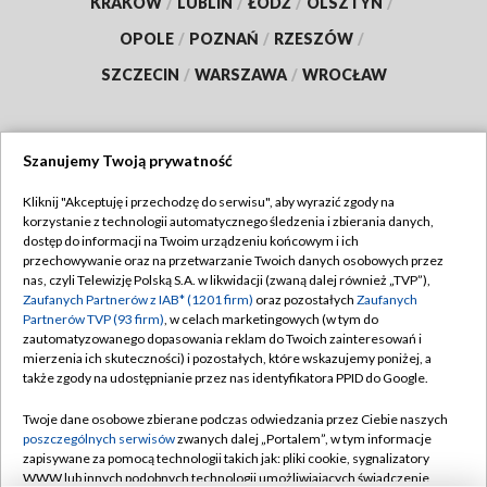
KRAKÓW
/
LUBLIN
/
ŁÓDŹ
/
OLSZTYN
/
OPOLE
/
POZNAŃ
/
RZESZÓW
/
SZCZECIN
/
WARSZAWA
/
WROCŁAW
Szanujemy Twoją prywatność
Dołącz do nas:
Kliknij "Akceptuję i przechodzę do serwisu", aby wyrazić zgody na
korzystanie z technologii automatycznego śledzenia i zbierania danych,
TVP
dostęp do informacji na Twoim urządzeniu końcowym i ich
Abonament TVP
przechowywanie oraz na przetwarzanie Twoich danych osobowych przez
Regulamin TVP
nas, czyli Telewizję Polską S.A. w likwidacji (zwaną dalej również „TVP”),
Emisja w TVP
Polityka prywatności
Zaufanych Partnerów z IAB* (1201 firm)
oraz pozostałych
Zaufanych
Partnerów TVP (93 firm)
, w celach marketingowych (w tym do
Centrum informacji TVP
Moje zgody
zautomatyzowanego dopasowania reklam do Twoich zainteresowań i
mierzenia ich skuteczności) i pozostałych, które wskazujemy poniżej, a
Naziemna Telewizja Cyfrowa
Pomoc
także zgody na udostępnianie przez nas identyfikatora PPID do Google.
Sklep TVP
Biuro reklamy
Twoje dane osobowe zbierane podczas odwiedzania przez Ciebie naszych
Rada Programowa
Kontakt
poszczególnych serwisów
zwanych dalej „Portalem”, w tym informacje
zapisywane za pomocą technologii takich jak: pliki cookie, sygnalizatory
System NOS
WWW lub innych podobnych technologii umożliwiających świadczenie