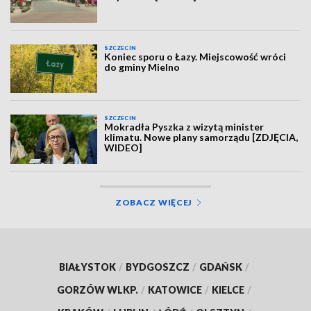
SZCZECIN
Koniec sporu o Łazy. Miejscowość wróci
do gminy Mielno
SZCZECIN
Mokradła Pyszka z wizytą minister
klimatu. Nowe plany samorządu [ZDJĘCIA,
WIDEO]
ZOBACZ WIĘCEJ
BIAŁYSTOK
/
BYDGOSZCZ
/
GDAŃSK
/
GORZÓW WLKP.
/
KATOWICE
/
KIELCE
/