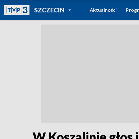
POWRÓT DO
SZCZECIN
Aktualności
Prog
TVP REGIONY
W Koszalinie głos 