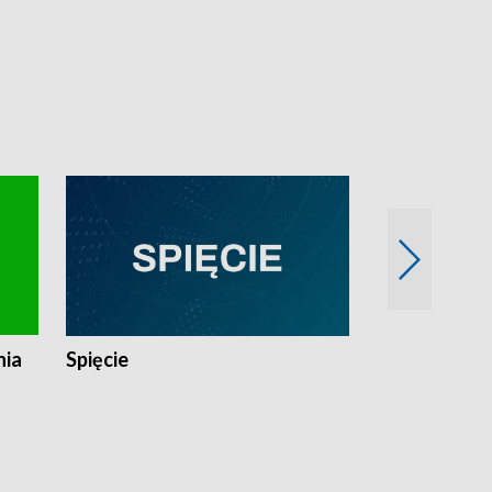
nia
Spięcie
Niedziałkow