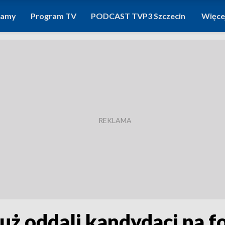
ramy
Program TV
PODCAST TVP3 Szczecin
Więce
już oddali kandydaci na f