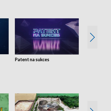
Patent na sukces
Rolnictwo w 