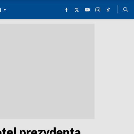
j
otel prezydenta