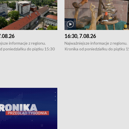
7.08.26
16:30, 7.08.26
jsze informacje z regionu.
Najważniejsze informacje z regionu.
d poniedziałku do piątku 15:30
Kronika od poniedziałku do piątku 1
16:30 (+ rozmowa), 18:30, 21:30.
(flesz), 16:30 (+ rozmowa), 18:30, 21
y i święta 15:30 i 16:30
W weekendy i święta 15:30 i 16:30
8:30 i 21:30. Dziennikarze czekają
(flesz), 18:30 i 21:30. Dziennikarze c
a zgłoszenia: Szczecin - tel. 91-
na Państwa zgłoszenia: Szczecin - te
0, Koszalin - tel. 94-34-50-054,
4 8-10-400, Koszalin - tel. 94-34-50
ronika@tvp.pl.
e-mail: kronika@tvp.pl.