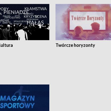
Kultura
Twórcze horyzonty