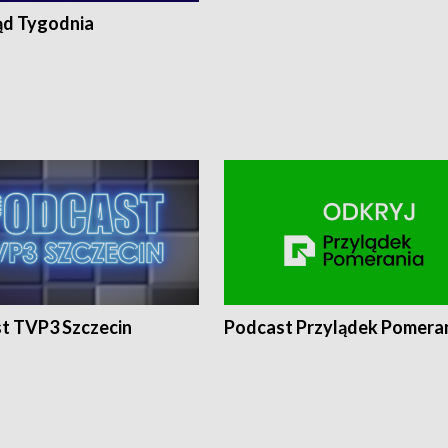
ąd Tygodnia
t TVP3 Szczecin
Podcast Przylądek Pomera