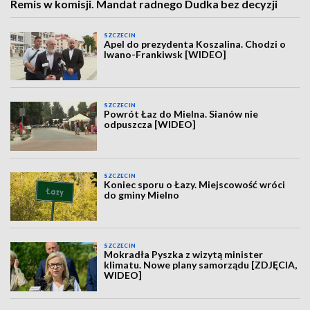
Remis w komisji. Mandat radnego Dudka bez decyzji
SZCZECIN
Apel do prezydenta Koszalina. Chodzi o
Iwano-Frankiwsk [WIDEO]
SZCZECIN
Powrót Łaz do Mielna. Sianów nie
odpuszcza [WIDEO]
SZCZECIN
Koniec sporu o Łazy. Miejscowość wróci
do gminy Mielno
SZCZECIN
Mokradła Pyszka z wizytą minister
klimatu. Nowe plany samorządu [ZDJĘCIA,
WIDEO]