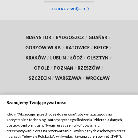
ZOBACZ WIĘCEJ
BIAŁYSTOK
/
BYDGOSZCZ
/
GDAŃSK
/
GORZÓW WLKP.
/
KATOWICE
/
KIELCE
/
KRAKÓW
/
LUBLIN
/
ŁÓDŹ
/
OLSZTYN
/
OPOLE
/
POZNAŃ
/
RZESZÓW
/
SZCZECIN
/
WARSZAWA
/
WROCŁAW
Szanujemy Twoją prywatność
Dołącz do nas:
Kliknij "Akceptuję i przechodzę do serwisu", aby wyrazić zgody na
korzystanie z technologii automatycznego śledzenia i zbierania danych,
TVP
dostęp do informacji na Twoim urządzeniu końcowym i ich
Abonament TVP
przechowywanie oraz na przetwarzanie Twoich danych osobowych przez
Regulamin TVP
nas, czyli Telewizję Polską S.A. w likwidacji (zwaną dalej również „TVP”),