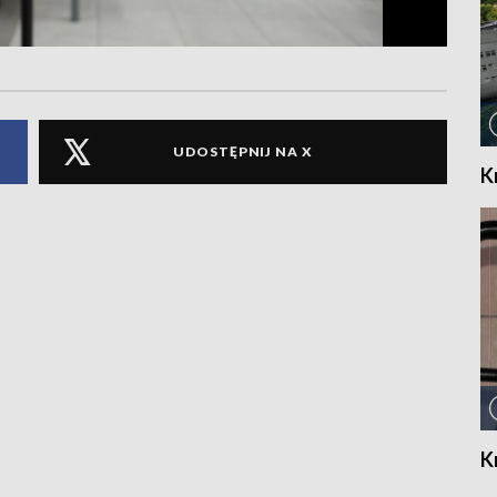
UDOSTĘPNIJ NA X
K
K