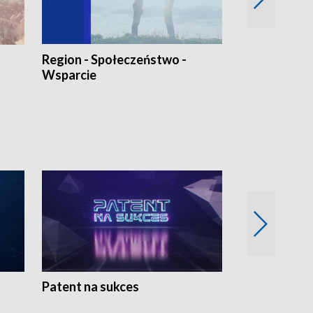
Region - Społeczeństwo -
Bez Barier
Wsparcie
Patent na sukces
Rolnictwo w 