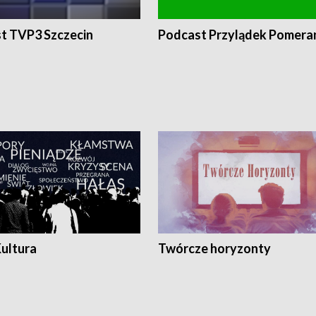
t TVP3 Szczecin
Podcast Przylądek Pomera
Kultura
Twórcze horyzonty