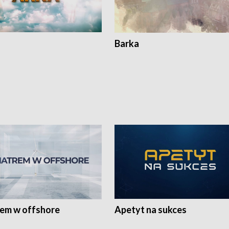
Barka
rem w offshore
Apetyt na sukces