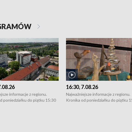
OGRAMÓW
7.08.26
16:30, 7.08.26
jsze informacje z regionu.
Najważniejsze informacje z regionu.
d poniedziałku do piątku 15:30
Kronika od poniedziałku do piątku 1
16:30 (+ rozmowa), 18:30, 21:30.
(flesz), 16:30 (+ rozmowa), 18:30, 21
y i święta 15:30 i 16:30
W weekendy i święta 15:30 i 16:30
8:30 i 21:30. Dziennikarze czekają
(flesz), 18:30 i 21:30. Dziennikarze c
a zgłoszenia: Szczecin - tel. 91-
na Państwa zgłoszenia: Szczecin - te
0, Koszalin - tel. 94-34-50-054,
4 8-10-400, Koszalin - tel. 94-34-50