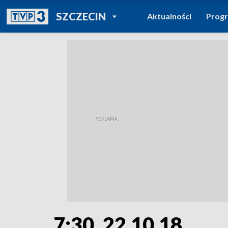
POWRÓT DO
SZCZECIN
Aktualności
Prog
TVP REGIONY
7:30, 22.10.18