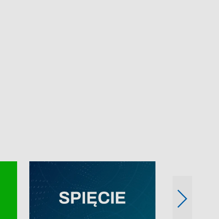
e-mail: kronika@tvp.pl.
e-mail: kronika@t