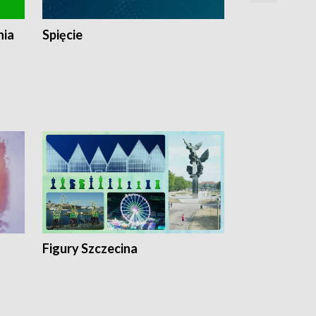
nia
Spięcie
Niedziałkow
Figury Szczecina