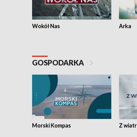
Wokół Nas
Arka
GOSPODARKA
Morski Kompas
Z wiat