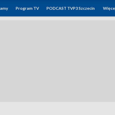
ramy
Program TV
PODCAST TVP3 Szczecin
Więce