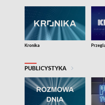
e-mail: kronika@tvp.pl.
e-mail: k
Kronika
Przegl
PUBLICYSTYKA