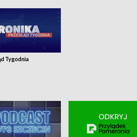
ronika@tvp.pl.
e-mail: kronika@tvp.pl.
ąd Tygodnia