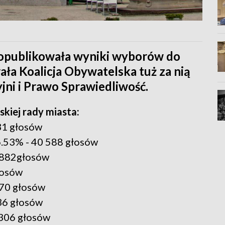
opublikowała wyniki wyborów do
ała Koalicja Obywatelska tuż za nią
ni i Prawo Sprawiedliwość.
skiej rady miasta:
31 głosów
6.53% - 40 588 głosów
9 882głosów
łosów
570 głosów
36 głosów
 306 głosów