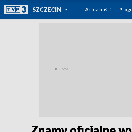
POWRÓT DO
SZCZECIN
Aktualności
Prog
TVP REGIONY
Znamy oficjalne wy