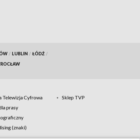
WIDEO]
KÓW
/
LUBLIN
/
ŁÓDŹ
/
ROCŁAW
 Telewizja Cyfrowa
Sklep TVP
la prasy
tograficzny
sing (znaki)