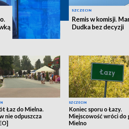
SZCZECIN
o.
Remis w komisji. M
ewką
Dudka bez decyzji
IN
SZCZECIN
t Łaz do Mielna.
Koniec sporu o Łazy.
w nie odpuszcza
Miejscowość wróci do
EO]
Mielno