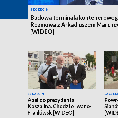
SZCZECIN
Budowa terminala konteneroweg
Rozmowa z Arkadiuszem March
[WIDEO]
SZCZECIN
SZCZEC
Apel do prezydenta
Powró
Koszalina. Chodzi o Iwano-
Sianó
Frankiwsk [WIDEO]
[WID