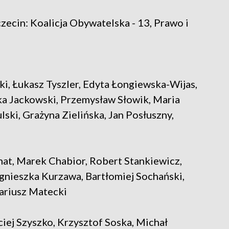
ecin: Koalicja Obywatelska - 13, Prawo i
i, Łukasz Tyszler, Edyta Łongiewska-Wijas,
ka Jackowski, Przemysław Słowik, Maria
lski, Grażyna Zielińska, Jan Posłuszny,
nat, Marek Chabior, Robert Stankiewicz,
gnieszka Kurzawa, Bartłomiej Sochański,
ariusz Matecki
iej Szyszko, Krzysztof Soska, Michał