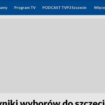
ramy
Program TV
PODCAST TVP3 Szczecin
Więce
niki wyborów do szczeci