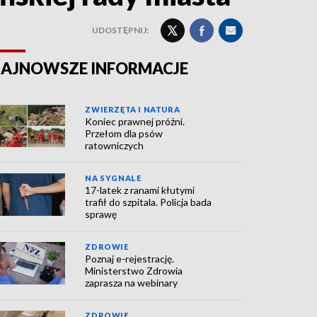
UDOSTĘPNIJ:
AJNOWSZE INFORMACJE
ZWIERZĘTA I NATURA
Koniec prawnej próżni.
Przełom dla psów
ratowniczych
NA SYGNALE
17-latek z ranami kłutymi
trafił do szpitala. Policja bada
sprawę
ZDROWIE
Poznaj e-rejestrację.
Ministerstwo Zdrowia
zaprasza na webinary
ZDROWIE