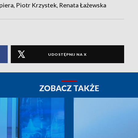
epiera, Piotr Krzystek, Renata Łażewska
UDOSTĘPNIJ NA X
ZOBACZ TAKŻE