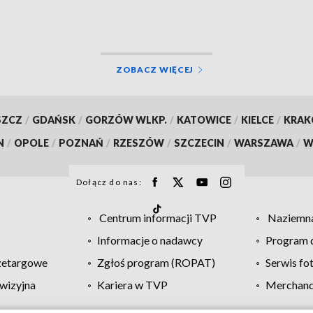
ZOBACZ WIĘCEJ
SZCZ
/
GDAŃSK
/
GORZÓW WLKP.
/
KATOWICE
/
KIELCE
/
KRA
N
/
OPOLE
/
POZNAŃ
/
RZESZÓW
/
SZCZECIN
/
WARSZAWA
/
W
Dołącz do nas:
Centrum informacji TVP
Naziemna
Informacje o nadawcy
Program d
zetargowe
Zgłoś program (ROPAT)
Serwis fo
wizyjna
Kariera w TVP
Merchandi