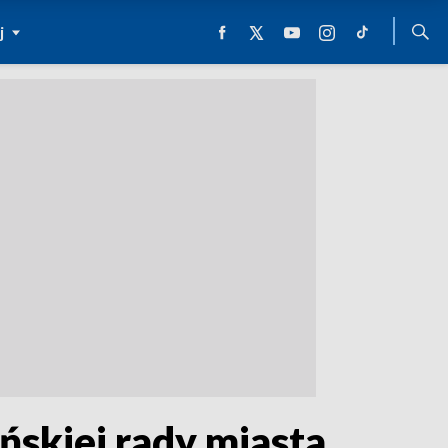
j
ńskiej rady miasta