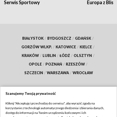
Serwis Sportowy
Europa z Blisk
BIAŁYSTOK
/
BYDGOSZCZ
/
GDAŃSK
/
GORZÓW WLKP.
/
KATOWICE
/
KIELCE
/
KRAKÓW
/
LUBLIN
/
ŁÓDŹ
/
OLSZTYN
/
OPOLE
/
POZNAŃ
/
RZESZÓW
/
SZCZECIN
/
WARSZAWA
/
WROCŁAW
Szanujemy Twoją prywatność
Dołącz do nas:
Kliknij "Akceptuję i przechodzę do serwisu", aby wyrazić zgody na
korzystanie z technologii automatycznego śledzenia i zbierania danych,
TVP
dostęp do informacji na Twoim urządzeniu końcowym i ich