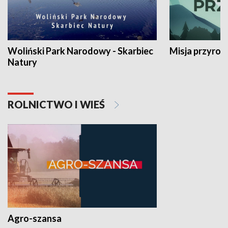
Woliński Park Narodowy - Skarbiec
Misja przyrod
Natury
ROLNICTWO I WIEŚ
Agro-szansa