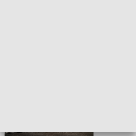
Z indeksem w ręku
Droga po suk
HISTORIA