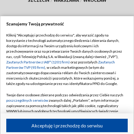
SZCZECIN
/
WARSZAWA
/
WROCŁAW
Szanujemy Twoją prywatność
Dołącz do nas:
Kliknij "Akceptuję i przechodzę do serwisu", aby wyrazić zgody na
korzystanie z technologii automatycznego śledzenia i zbierania danych,
TVP
dostęp do informacji na Twoim urządzeniu końcowym i ich
Abonament TVP
przechowywanie oraz na przetwarzanie Twoich danych osobowych przez
Regulamin TVP
nas, czyli Telewizję Polską S.A. w likwidacji (zwaną dalej również „TVP”),
Emisja w TVP
Polityka prywatności
Zaufanych Partnerów z IAB* (1201 firm)
oraz pozostałych
Zaufanych
Partnerów TVP (93 firm)
, w celach marketingowych (w tym do
Centrum informacji TVP
Moje zgody
zautomatyzowanego dopasowania reklam do Twoich zainteresowań i
mierzenia ich skuteczności) i pozostałych, które wskazujemy poniżej, a
Naziemna Telewizja Cyfrowa
Pomoc
także zgody na udostępnianie przez nas identyfikatora PPID do Google.
Sklep TVP
Biuro reklamy
Twoje dane osobowe zbierane podczas odwiedzania przez Ciebie naszych
Rada Programowa
Kontakt
poszczególnych serwisów
zwanych dalej „Portalem”, w tym informacje
zapisywane za pomocą technologii takich jak: pliki cookie, sygnalizatory
System NOS
WWW lub innych podobnych technologii umożliwiających świadczenie
dopasowanych i bezpiecznych usług, personalizację treści oraz reklam,
Informacje o nadawcy
Kanały
udostępnianie funkcji mediów społecznościowych oraz analizowanie
Akceptuję i przechodzę do serwisu
ruchu w Internecie.
Program dla prasy