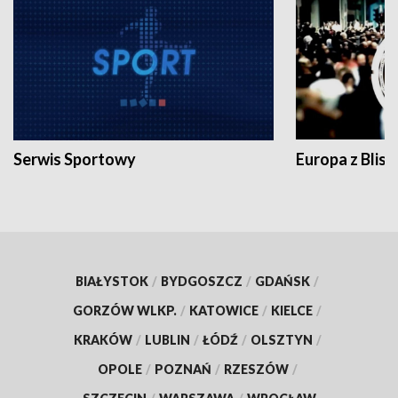
Serwis Sportowy
Europa z Blisk
BIAŁYSTOK
/
BYDGOSZCZ
/
GDAŃSK
/
GORZÓW WLKP.
/
KATOWICE
/
KIELCE
/
KRAKÓW
/
LUBLIN
/
ŁÓDŹ
/
OLSZTYN
/
OPOLE
/
POZNAŃ
/
RZESZÓW
/