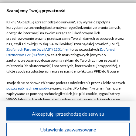
Szanujemy Twoją prywatność
Dołącz do nas:
Kliknij "Akceptuję i przechodzę do serwisu", aby wyrazić zgody na
korzystanie z technologii automatycznego śledzenia i zbierania danych,
TVP
dostęp do informacji na Twoim urządzeniu końcowym i ich
Abonament TVP
przechowywanie oraz na przetwarzanie Twoich danych osobowych przez
Regulamin TVP
nas, czyli Telewizję Polską S.A. w likwidacji (zwaną dalej również „TVP”),
Emisja w TVP
Polityka prywatności
Zaufanych Partnerów z IAB* (1201 firm)
oraz pozostałych
Zaufanych
Partnerów TVP (93 firm)
, w celach marketingowych (w tym do
Centrum informacji TVP
Moje zgody
zautomatyzowanego dopasowania reklam do Twoich zainteresowań i
mierzenia ich skuteczności) i pozostałych, które wskazujemy poniżej, a
Naziemna Telewizja Cyfrowa
Pomoc
także zgody na udostępnianie przez nas identyfikatora PPID do Google.
Sklep TVP
Biuro reklamy
Twoje dane osobowe zbierane podczas odwiedzania przez Ciebie naszych
Rada Programowa
Kontakt
poszczególnych serwisów
zwanych dalej „Portalem”, w tym informacje
zapisywane za pomocą technologii takich jak: pliki cookie, sygnalizatory
System NOS
WWW lub innych podobnych technologii umożliwiających świadczenie
dopasowanych i bezpiecznych usług, personalizację treści oraz reklam,
Informacje o nadawcy
Kanały
udostępnianie funkcji mediów społecznościowych oraz analizowanie
Akceptuję i przechodzę do serwisu
ruchu w Internecie.
Program dla prasy
©2026 Telewizja Polska S.A. w likwidacji
Biuro Reklamy
Twoje dane osobowe zbierane podczas odwiedzania przez Ciebie
Ustawienia zaawansowane
poszczególnych serwisów
na Portalu, takie jak adresy IP, identyfikatory
Ogłoszenie przetargowe