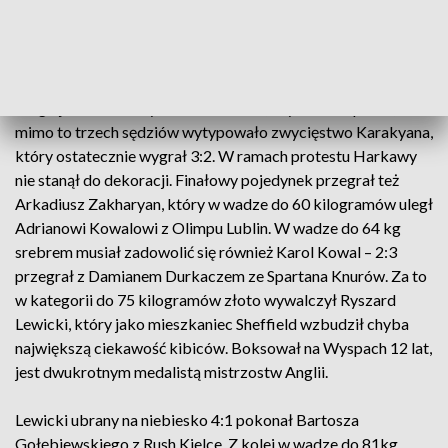
Potem na ringu pojawił się Kacper Harkawy, by w kategorii
do 56 kg stoczyć walkę o złoto z zawodnikiem
reprezentującym Poznań - Hevorkhem Karakyanem. Rywal w
drugiej rundzie otrzymał ostrzeżenie, czyli stracił punkt, ale
mimo to trzech sędziów wytypowało zwycięstwo Karakyana,
który ostatecznie wygrał 3:2. W ramach protestu Harkawy
nie stanął do dekoracji. Finałowy pojedynek przegrał też
Arkadiusz Zakharyan, który w wadze do 60 kilogramów uległ
Adrianowi Kowalowi z Olimpu Lublin. W wadze do 64 kg
srebrem musiał zadowolić się również Karol Kowal – 2:3
przegrał z Damianem Durkaczem ze Spartana Knurów. Za to
w kategorii do 75 kilogramów złoto wywalczył Ryszard
Lewicki, który jako mieszkaniec Sheffield wzbudził chyba
największą ciekawość kibiców. Boksował na Wyspach 12 lat,
jest dwukrotnym medalistą mistrzostw Anglii.
Lewicki ubrany na niebiesko 4:1 pokonał Bartosza
Gołębiewskiego z Rush Kielce. Z kolei w wadze do 81kg