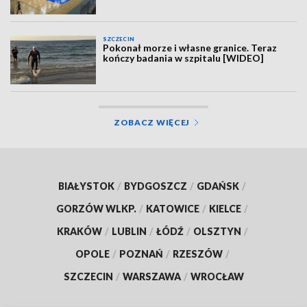
SZCZECIN
Pokonał morze i własne granice. Teraz
kończy badania w szpitalu [WIDEO]
ZOBACZ WIĘCEJ
BIAŁYSTOK
/
BYDGOSZCZ
/
GDAŃSK
/
GORZÓW WLKP.
/
KATOWICE
/
KIELCE
/
KRAKÓW
/
LUBLIN
/
ŁÓDŹ
/
OLSZTYN
/
OPOLE
/
POZNAŃ
/
RZESZÓW
/
SZCZECIN
/
WARSZAWA
/
WROCŁAW