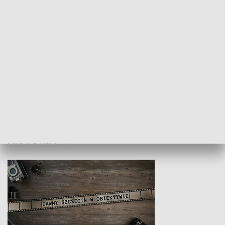
Z indeksem w ręku
Droga po suk
HISTORIA