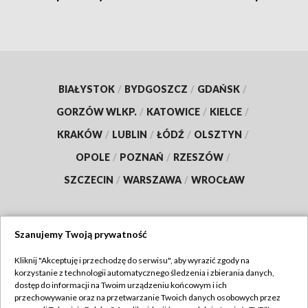
BIAŁYSTOK
/
BYDGOSZCZ
/
GDAŃSK
/
GORZÓW WLKP.
/
KATOWICE
/
KIELCE
/
KRAKÓW
/
LUBLIN
/
ŁÓDŹ
/
OLSZTYN
/
OPOLE
/
POZNAŃ
/
RZESZÓW
/
SZCZECIN
/
WARSZAWA
/
WROCŁAW
Szanujemy Twoją prywatność
Dołącz do nas:
Kliknij "Akceptuję i przechodzę do serwisu", aby wyrazić zgody na
korzystanie z technologii automatycznego śledzenia i zbierania danych,
TVP
dostęp do informacji na Twoim urządzeniu końcowym i ich
Abonament TVP
przechowywanie oraz na przetwarzanie Twoich danych osobowych przez
Regulamin TVP