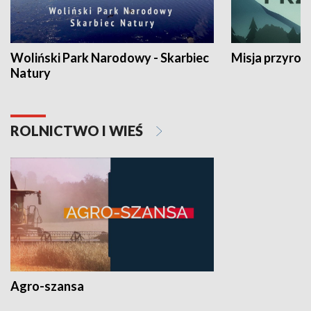
Woliński Park Narodowy - Skarbiec
Misja przyrod
Natury
ROLNICTWO I WIEŚ
Agro-szansa