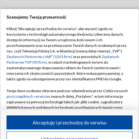
Szanujemy Twoją prywatność
Dołącz do nas:
Kliknij "Akceptuję i przechodzę do serwisu", aby wyrazić zgody na
korzystanie z technologii automatycznego śledzenia i zbierania danych,
TVP
dostęp do informacji na Twoim urządzeniu końcowym i ich
Abonament TVP
przechowywanie oraz na przetwarzanie Twoich danych osobowych przez
Regulamin TVP
nas, czyli Telewizję Polską S.A. w likwidacji (zwaną dalej również „TVP”),
Emisja w TVP
Polityka prywatności
Zaufanych Partnerów z IAB* (1201 firm)
oraz pozostałych
Zaufanych
Partnerów TVP (93 firm)
, w celach marketingowych (w tym do
Centrum informacji TVP
Moje zgody
zautomatyzowanego dopasowania reklam do Twoich zainteresowań i
mierzenia ich skuteczności) i pozostałych, które wskazujemy poniżej, a
Naziemna Telewizja Cyfrowa
Pomoc
także zgody na udostępnianie przez nas identyfikatora PPID do Google.
Sklep TVP
Biuro reklamy
Twoje dane osobowe zbierane podczas odwiedzania przez Ciebie naszych
Rada Programowa
Kontakt
poszczególnych serwisów
zwanych dalej „Portalem”, w tym informacje
zapisywane za pomocą technologii takich jak: pliki cookie, sygnalizatory
System NOS
WWW lub innych podobnych technologii umożliwiających świadczenie
dopasowanych i bezpiecznych usług, personalizację treści oraz reklam,
Informacje o nadawcy
Kanały
udostępnianie funkcji mediów społecznościowych oraz analizowanie
Akceptuję i przechodzę do serwisu
ruchu w Internecie.
Program dla prasy
©2026 Telewizja Polska S.A. w likwidacji
Biuro Reklamy
Twoje dane osobowe zbierane podczas odwiedzania przez Ciebie
Ustawienia zaawansowane