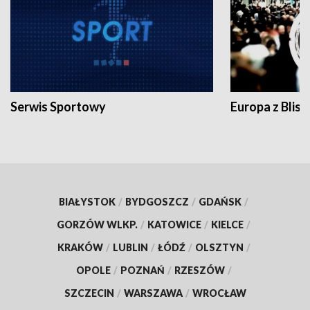
Serwis Sportowy
Europa z Blisk
BIAŁYSTOK
/
BYDGOSZCZ
/
GDAŃSK
/
GORZÓW WLKP.
/
KATOWICE
/
KIELCE
/
KRAKÓW
/
LUBLIN
/
ŁÓDŹ
/
OLSZTYN
/
OPOLE
/
POZNAŃ
/
RZESZÓW
/
SZCZECIN
/
WARSZAWA
/
WROCŁAW