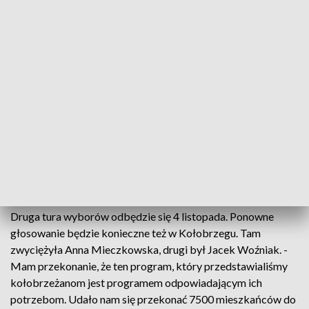
rady miasta.
Na kandydatów Platformy i Nowoczesnej zagłosował co
trzeci szczecinianin, co przełożyło się na 13 mandatów w
radzie miasta. Drugie miejsce zajęli Bezpartyjni, którzy
wprowadzą 8 radnych. Prawo i Sprawiedliwość mimo
mniejszego wyniku procentowego zdobyło 10 mandatów. -
Deklaratywnie 40% mieszkańców Szczecina to wyborcy PO.
W związku z tym ten wynik ani mnie szczególnie nie dziwi, ani
szczególnie nie zaskakuje – stwierdził socjolog Waldemar
Urbanik.
Druga tura wyborów odbędzie się 4 listopada. Ponowne
głosowanie będzie konieczne też w Kołobrzegu. Tam
zwyciężyła Anna Mieczkowska, drugi był Jacek Woźniak. -
Mam przekonanie, że ten program, który przedstawialiśmy
kołobrzeżanom jest programem odpowiadającym ich
potrzebom. Udało nam się przekonać 7500 mieszkańców do