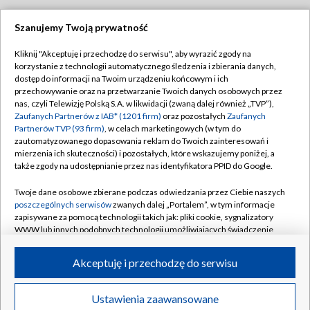
Szanujemy Twoją prywatność
Dołącz do nas:
Kliknij "Akceptuję i przechodzę do serwisu", aby wyrazić zgody na
korzystanie z technologii automatycznego śledzenia i zbierania danych,
TVP
dostęp do informacji na Twoim urządzeniu końcowym i ich
Abonament TVP
przechowywanie oraz na przetwarzanie Twoich danych osobowych przez
Regulamin TVP
nas, czyli Telewizję Polską S.A. w likwidacji (zwaną dalej również „TVP”),
Emisja w TVP
Polityka prywatności
Zaufanych Partnerów z IAB* (1201 firm)
oraz pozostałych
Zaufanych
Partnerów TVP (93 firm)
, w celach marketingowych (w tym do
Centrum informacji TVP
Moje zgody
zautomatyzowanego dopasowania reklam do Twoich zainteresowań i
mierzenia ich skuteczności) i pozostałych, które wskazujemy poniżej, a
Naziemna Telewizja Cyfrowa
Pomoc
także zgody na udostępnianie przez nas identyfikatora PPID do Google.
Sklep TVP
Biuro reklamy
Twoje dane osobowe zbierane podczas odwiedzania przez Ciebie naszych
Rada Programowa
Kontakt
poszczególnych serwisów
zwanych dalej „Portalem”, w tym informacje
zapisywane za pomocą technologii takich jak: pliki cookie, sygnalizatory
System NOS
WWW lub innych podobnych technologii umożliwiających świadczenie
dopasowanych i bezpiecznych usług, personalizację treści oraz reklam,
Informacje o nadawcy
Kanały
udostępnianie funkcji mediów społecznościowych oraz analizowanie
Akceptuję i przechodzę do serwisu
ruchu w Internecie.
Program dla prasy
©2026 Telewizja Polska S.A. w likwidacji
Biuro Reklamy
Twoje dane osobowe zbierane podczas odwiedzania przez Ciebie
Ustawienia zaawansowane
poszczególnych serwisów
na Portalu, takie jak adresy IP, identyfikatory