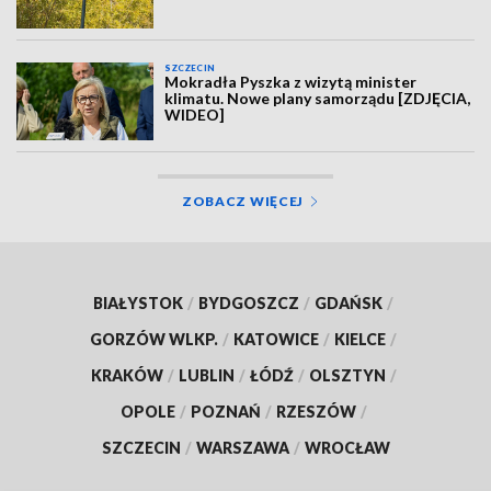
SZCZECIN
Mokradła Pyszka z wizytą minister
klimatu. Nowe plany samorządu [ZDJĘCIA,
WIDEO]
ZOBACZ WIĘCEJ
BIAŁYSTOK
/
BYDGOSZCZ
/
GDAŃSK
/
GORZÓW WLKP.
/
KATOWICE
/
KIELCE
/
KRAKÓW
/
LUBLIN
/
ŁÓDŹ
/
OLSZTYN
/
OPOLE
/
POZNAŃ
/
RZESZÓW
/
SZCZECIN
/
WARSZAWA
/
WROCŁAW