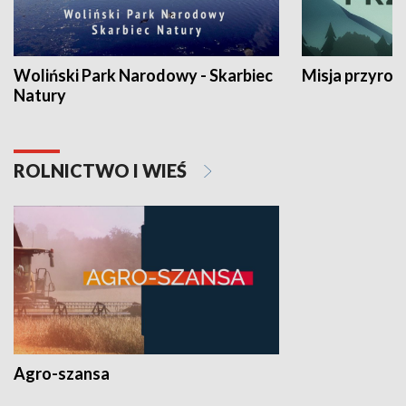
Woliński Park Narodowy - Skarbiec
Misja przyrod
Natury
ROLNICTWO I WIEŚ
Agro-szansa