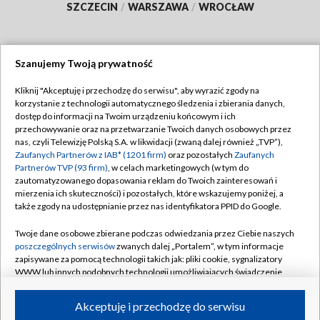
SZCZECIN
/
WARSZAWA
/
WROCŁAW
Szanujemy Twoją prywatność
Dołącz do nas:
Kliknij "Akceptuję i przechodzę do serwisu", aby wyrazić zgody na
korzystanie z technologii automatycznego śledzenia i zbierania danych,
TVP
dostęp do informacji na Twoim urządzeniu końcowym i ich
Abonament TVP
przechowywanie oraz na przetwarzanie Twoich danych osobowych przez
Regulamin TVP
nas, czyli Telewizję Polską S.A. w likwidacji (zwaną dalej również „TVP”),
Emisja w TVP
Polityka prywatności
Zaufanych Partnerów z IAB* (1201 firm)
oraz pozostałych
Zaufanych
Partnerów TVP (93 firm)
, w celach marketingowych (w tym do
Centrum informacji TVP
Moje zgody
zautomatyzowanego dopasowania reklam do Twoich zainteresowań i
mierzenia ich skuteczności) i pozostałych, które wskazujemy poniżej, a
Naziemna Telewizja Cyfrowa
Pomoc
także zgody na udostępnianie przez nas identyfikatora PPID do Google.
Sklep TVP
Biuro reklamy
Twoje dane osobowe zbierane podczas odwiedzania przez Ciebie naszych
Rada Programowa
Kontakt
poszczególnych serwisów
zwanych dalej „Portalem”, w tym informacje
zapisywane za pomocą technologii takich jak: pliki cookie, sygnalizatory
System NOS
WWW lub innych podobnych technologii umożliwiających świadczenie
dopasowanych i bezpiecznych usług, personalizację treści oraz reklam,
Informacje o nadawcy
Kanały
udostępnianie funkcji mediów społecznościowych oraz analizowanie
Akceptuję i przechodzę do serwisu
ruchu w Internecie.
Program dla prasy