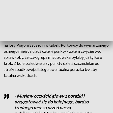
strony. Przede wszystkim stworzyła kilka naprawdę
znakomitych sytuacji do zdobycia bramki. Co prawda poza
jedną, nie udało się jej wykorzystać. Jednak to ma się zmienić
w sobotę w meczu z Lechem Poznań, o którym piłkarze już
myśleli, tuż po zakończeniu spotkania z Jagiellonią.
Wynik meczu z Lechem Poznań może bardzo mocno wpłynąć
na losy Pogoni Szczecin w tabeli. Portowcy do wymarzonego
ósmego miejsca tracą cztery punkty - zatem zwycięstwo
sprawiłoby, że tzw. grupa mistrzowska byłaby już tylko o
krok. Z kolei zaledwie trzy punkty dzielą szczecinian od
strefy spadkowej, dlatego ewentualna porażka byłaby
fatalna w skutkach.
- Musimy oczyścić głowy z porażki i
przygotować się do kolejnego, bardzo
trudnego meczu przed naszą