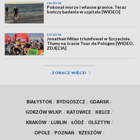
SZCZECIN
Pokonał morze i własne granice. Teraz
kończy badania w szpitalu [WIDEO]
SZCZECIN
Jonathan Milan triumfował w Szczecinie.
Tłumy na trasie Tour de Pologne [WIDEO,
ZDJĘCIA]
ZOBACZ WIĘCEJ
BIAŁYSTOK
/
BYDGOSZCZ
/
GDAŃSK
/
GORZÓW WLKP.
/
KATOWICE
/
KIELCE
/
KRAKÓW
/
LUBLIN
/
ŁÓDŹ
/
OLSZTYN
/
OPOLE
/
POZNAŃ
/
RZESZÓW
/