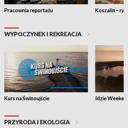
Pracownia reportażu
Koszalin – ryt
WYPOCZYNEK I REKREACJA
Kurs na Świnoujście
Idzie Weeken
PRZYRODA I EKOLOGIA