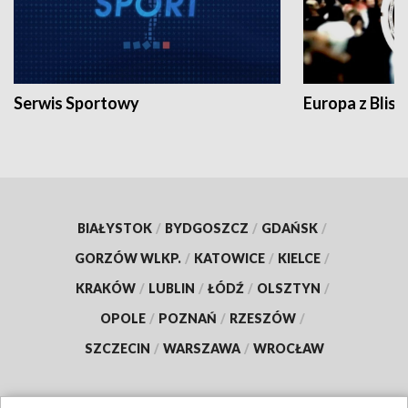
Serwis Sportowy
Europa z Blisk
BIAŁYSTOK
/
BYDGOSZCZ
/
GDAŃSK
/
GORZÓW WLKP.
/
KATOWICE
/
KIELCE
/
KRAKÓW
/
LUBLIN
/
ŁÓDŹ
/
OLSZTYN
/
OPOLE
/
POZNAŃ
/
RZESZÓW
/
SZCZECIN
/
WARSZAWA
/
WROCŁAW