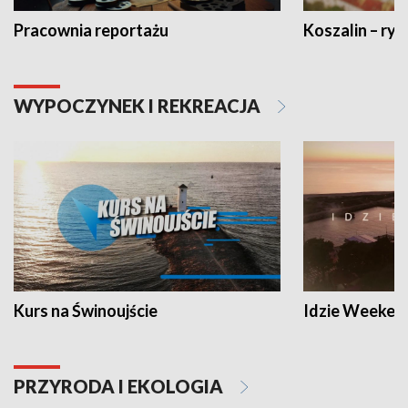
Pracownia reportażu
Koszalin – ryt
WYPOCZYNEK I REKREACJA
Kurs na Świnoujście
Idzie Weeken
PRZYRODA I EKOLOGIA