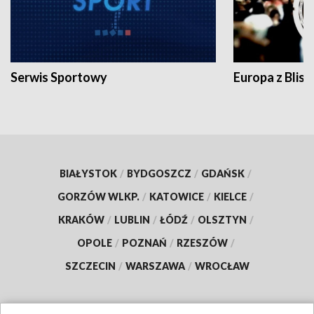
Serwis Sportowy
Europa z Blisk
BIAŁYSTOK
/
BYDGOSZCZ
/
GDAŃSK
/
GORZÓW WLKP.
/
KATOWICE
/
KIELCE
/
KRAKÓW
/
LUBLIN
/
ŁÓDŹ
/
OLSZTYN
/
OPOLE
/
POZNAŃ
/
RZESZÓW
/
SZCZECIN
/
WARSZAWA
/
WROCŁAW