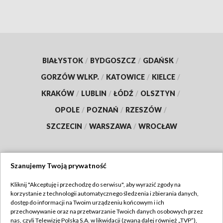
BIAŁYSTOK
/
BYDGOSZCZ
/
GDAŃSK
/
GORZÓW WLKP.
/
KATOWICE
/
KIELCE
/
KRAKÓW
/
LUBLIN
/
ŁÓDŹ
/
OLSZTYN
/
OPOLE
/
POZNAŃ
/
RZESZÓW
/
SZCZECIN
/
WARSZAWA
/
WROCŁAW
Szanujemy Twoją prywatność
Dołącz do nas:
Kliknij "Akceptuję i przechodzę do serwisu", aby wyrazić zgody na
korzystanie z technologii automatycznego śledzenia i zbierania danych,
TVP
dostęp do informacji na Twoim urządzeniu końcowym i ich
Abonament TVP
przechowywanie oraz na przetwarzanie Twoich danych osobowych przez
Regulamin TVP
nas, czyli Telewizję Polską S.A. w likwidacji (zwaną dalej również „TVP”),