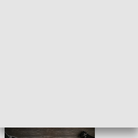
Z indeksem w ręku
Droga po suk
HISTORIA