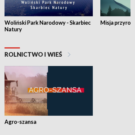
Woliński Park Narodowy - Skarbiec
Misja przyrod
Natury
ROLNICTWO I WIEŚ
Agro-szansa