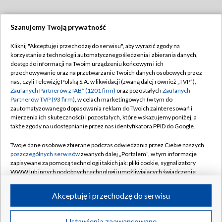
Szanujemy Twoją prywatność
Dołącz do nas:
Kliknij "Akceptuję i przechodzę do serwisu", aby wyrazić zgody na
korzystanie z technologii automatycznego śledzenia i zbierania danych,
TVP
dostęp do informacji na Twoim urządzeniu końcowym i ich
Abonament TVP
przechowywanie oraz na przetwarzanie Twoich danych osobowych przez
Regulamin TVP
nas, czyli Telewizję Polską S.A. w likwidacji (zwaną dalej również „TVP”),
Emisja w TVP
Polityka prywatności
Zaufanych Partnerów z IAB* (1201 firm)
oraz pozostałych
Zaufanych
Partnerów TVP (93 firm)
, w celach marketingowych (w tym do
Centrum informacji TVP
Moje zgody
zautomatyzowanego dopasowania reklam do Twoich zainteresowań i
mierzenia ich skuteczności) i pozostałych, które wskazujemy poniżej, a
Naziemna Telewizja Cyfrowa
Pomoc
także zgody na udostępnianie przez nas identyfikatora PPID do Google.
Sklep TVP
Biuro reklamy
Twoje dane osobowe zbierane podczas odwiedzania przez Ciebie naszych
Rada Programowa
Kontakt
poszczególnych serwisów
zwanych dalej „Portalem”, w tym informacje
zapisywane za pomocą technologii takich jak: pliki cookie, sygnalizatory
System NOS
WWW lub innych podobnych technologii umożliwiających świadczenie
dopasowanych i bezpiecznych usług, personalizację treści oraz reklam,
Informacje o nadawcy
Kanały
udostępnianie funkcji mediów społecznościowych oraz analizowanie
Akceptuję i przechodzę do serwisu
ruchu w Internecie.
Program dla prasy
©2026 Telewizja Polska S.A. w likwidacji
Biuro Reklamy
Twoje dane osobowe zbierane podczas odwiedzania przez Ciebie
Ustawienia zaawansowane