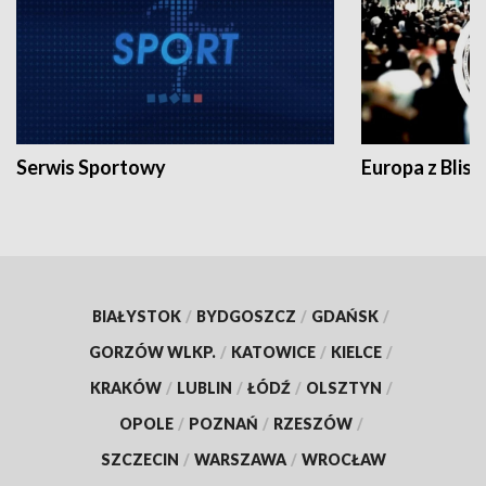
Serwis Sportowy
Europa z Blisk
BIAŁYSTOK
/
BYDGOSZCZ
/
GDAŃSK
/
GORZÓW WLKP.
/
KATOWICE
/
KIELCE
/
KRAKÓW
/
LUBLIN
/
ŁÓDŹ
/
OLSZTYN
/
OPOLE
/
POZNAŃ
/
RZESZÓW
/
SZCZECIN
/
WARSZAWA
/
WROCŁAW