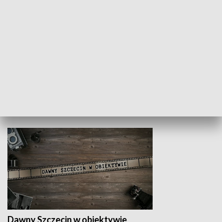
Z indeksem w ręku
Droga po suk
HISTORIA
Dawny Szczecin w obiektywie