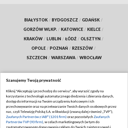
BIAŁYSTOK
/
BYDGOSZCZ
/
GDAŃSK
/
GORZÓW WLKP.
/
KATOWICE
/
KIELCE
/
KRAKÓW
/
LUBLIN
/
ŁÓDŹ
/
OLSZTYN
/
OPOLE
/
POZNAŃ
/
RZESZÓW
/
SZCZECIN
/
WARSZAWA
/
WROCŁAW
Szanujemy Twoją prywatność
Dołącz do nas:
Kliknij "Akceptuję i przechodzę do serwisu", aby wyrazić zgody na
korzystanie z technologii automatycznego śledzenia i zbierania danych,
TVP
dostęp do informacji na Twoim urządzeniu końcowym i ich
Abonament TVP
przechowywanie oraz na przetwarzanie Twoich danych osobowych przez
Regulamin TVP
nas, czyli Telewizję Polską S.A. w likwidacji (zwaną dalej również „TVP”),
Emisja w TVP
Polityka prywatności
Zaufanych Partnerów z IAB* (1201 firm)
oraz pozostałych
Zaufanych
Partnerów TVP (93 firm)
, w celach marketingowych (w tym do
Centrum informacji TVP
Moje zgody
zautomatyzowanego dopasowania reklam do Twoich zainteresowań i