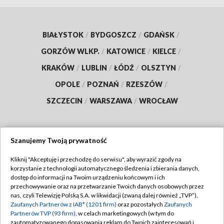
BIAŁYSTOK
/
BYDGOSZCZ
/
GDAŃSK
/
GORZÓW WLKP.
/
KATOWICE
/
KIELCE
/
KRAKÓW
/
LUBLIN
/
ŁÓDŹ
/
OLSZTYN
/
OPOLE
/
POZNAŃ
/
RZESZÓW
/
SZCZECIN
/
WARSZAWA
/
WROCŁAW
Szanujemy Twoją prywatność
Dołącz do nas:
Kliknij "Akceptuję i przechodzę do serwisu", aby wyrazić zgody na
korzystanie z technologii automatycznego śledzenia i zbierania danych,
TVP
dostęp do informacji na Twoim urządzeniu końcowym i ich
Abonament TVP
przechowywanie oraz na przetwarzanie Twoich danych osobowych przez
Regulamin TVP
nas, czyli Telewizję Polską S.A. w likwidacji (zwaną dalej również „TVP”),
Emisja w TVP
Polityka prywatności
Zaufanych Partnerów z IAB* (1201 firm)
oraz pozostałych
Zaufanych
Partnerów TVP (93 firm)
, w celach marketingowych (w tym do
Centrum informacji TVP
Moje zgody
zautomatyzowanego dopasowania reklam do Twoich zainteresowań i