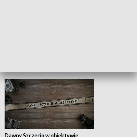
Z indeksem w ręku
Droga po suk
HISTORIA
Dawny Szczecin w obiektywie