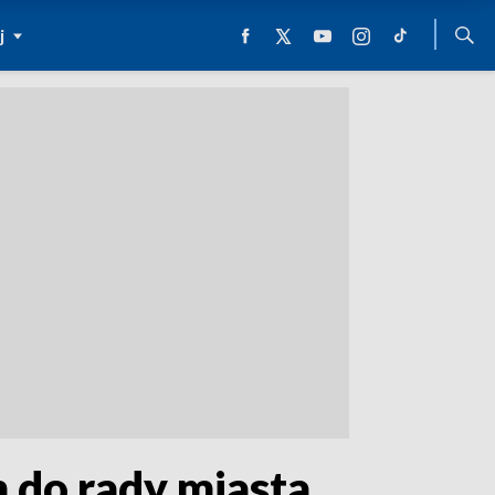
j
do rady miasta