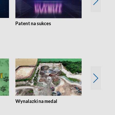
Patent na sukces
Rolnictwo w 
Wynalazki na medal
Era Seniora