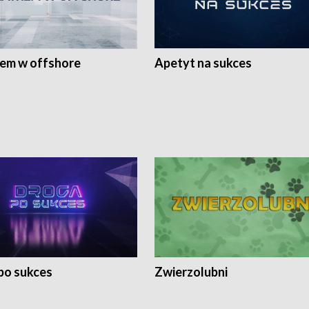
rem w offshore
Apetyt na sukces
po sukces
Zwierzolubni