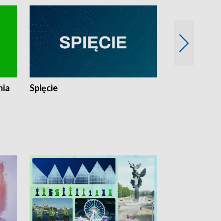
nia
Spięcie
Niedziałkow