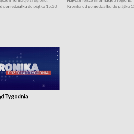
jsze informacje z regionu.
Najważniejsze informacje z regionu.
d poniedziałku do piątku 15:30
Kronika od poniedziałku do piątku 1
16:30 (+ rozmowa), 18:30, 21:30.
(flesz), 16:30 (+ rozmowa), 18:30, 21
y i święta 15:30 i 16:30
W weekendy i święta 15:30 i 16:30
8:30 i 21:30. Dziennikarze czekają
(flesz), 18:30 i 21:30. Dziennikarze c
a zgłoszenia: Szczecin - tel. 91-
na Państwa zgłoszenia: Szczecin - te
0, Koszalin - tel. 94-34-50-054,
4 8-10-400, Koszalin - tel. 94-34-50
ronika@tvp.pl.
e-mail: kronika@tvp.pl.
ąd Tygodnia