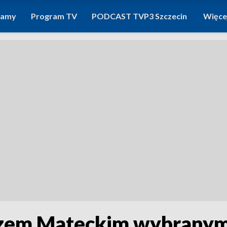
ramy
Program TV
PODCAST TVP3 Szczecin
Więce
zem Mateckim wybranym 