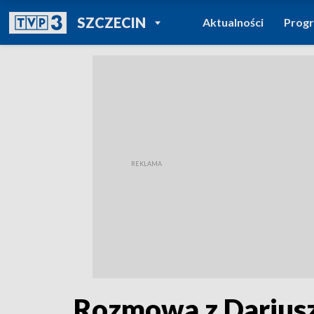
POWRÓT DO
SZCZECIN
Aktualności
Prog
TVP REGIONY
Rozmowa z Darius