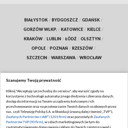
BIAŁYSTOK
/
BYDGOSZCZ
/
GDAŃSK
/
GORZÓW WLKP.
/
KATOWICE
/
KIELCE
/
KRAKÓW
/
LUBLIN
/
ŁÓDŹ
/
OLSZTYN
/
OPOLE
/
POZNAŃ
/
RZESZÓW
/
SZCZECIN
/
WARSZAWA
/
WROCŁAW
Szanujemy Twoją prywatność
Dołącz do nas:
Kliknij "Akceptuję i przechodzę do serwisu", aby wyrazić zgody na
korzystanie z technologii automatycznego śledzenia i zbierania danych,
TVP
dostęp do informacji na Twoim urządzeniu końcowym i ich
Abonament TVP
przechowywanie oraz na przetwarzanie Twoich danych osobowych przez
Regulamin TVP
nas, czyli Telewizję Polską S.A. w likwidacji (zwaną dalej również „TVP”),
Emisja w TVP
Polityka prywatności
Zaufanych Partnerów z IAB* (1201 firm)
oraz pozostałych
Zaufanych
Partnerów TVP (93 firm)
, w celach marketingowych (w tym do
Centrum informacji TVP
Moje zgody
zautomatyzowanego dopasowania reklam do Twoich zainteresowań i