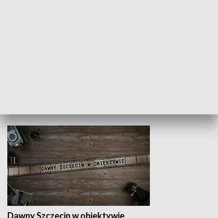
Z indeksem w ręku
Droga po suk
HISTORIA
Dawny Szczecin w obiektywie